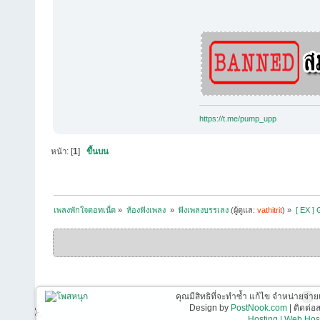
https://t.me/pump_upp
หน้า: [
1
]
ขึ้นบน
เพลงพักใจดอทเน็ต
»
ห้องฟังเพลง 
»
ฟังเพลงบรรเลง
(ผู้ดูแล:
vathitrit
) »
[ EX ] 
คุณมีสิทธิที่จะทำซ้ำ แก้ไข จำหน่ายจ่าย
Design by
PostNook.com
| ติดต่
Hosting | Web Host