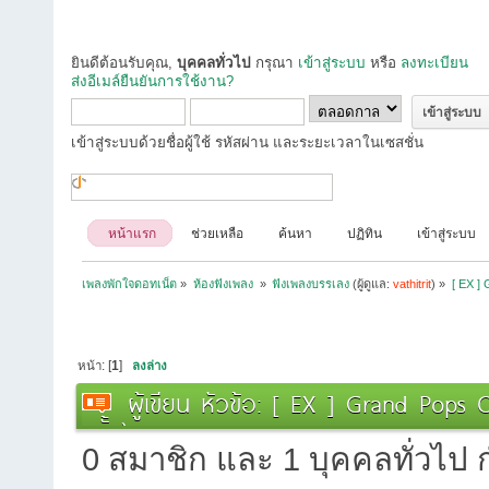
ยินดีต้อนรับคุณ,
บุคคลทั่วไป
กรุณา
เข้าสู่ระบบ
หรือ
ลงทะเบียน
ส่งอีเมล์ยืนยันการใช้งาน?
เข้าสู่ระบบด้วยชื่อผู้ใช้ รหัสผ่าน และระยะเวลาในเซสชั่น
หน้าแรก
ช่วยเหลือ
ค้นหา
ปฏิทิน
เข้าสู่ระบบ
เพลงพักใจดอทเน็ต
»
ห้องฟังเพลง 
»
ฟังเพลงบรรเลง
(ผู้ดูแล:
vathitrit
) »
[ EX ] 
หน้า: [
1
]
ลงล่าง
ผู้เขียน
หัวข้อ: [ EX ] Grand Pops O
ครั้ง)
0 สมาชิก และ 1 บุคคลทั่วไป กำ