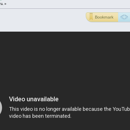
น. »
Bookmark