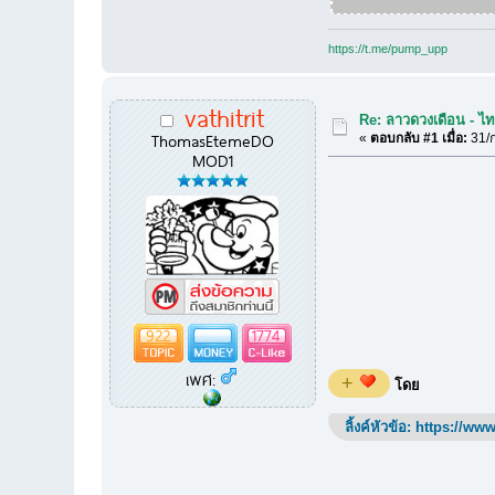
https://t.me/pump_upp
vathitrit
Re: ลาวดวงเดือน - ไ
ThomasEtemeDO
«
ตอบกลับ #1 เมื่อ:
31/ก
MOD1
922
1774
เพศ:
+
โดย
ลิ้งค์หัวข้อ:
https://www