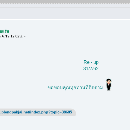
ทยแจ๊ส
.ค./19 12:02น. »
Re - up
31/7/62
ขอขอบคุณทุกท่านที่ติดตาม
.plengpakjai.net/index.php?topic=38685