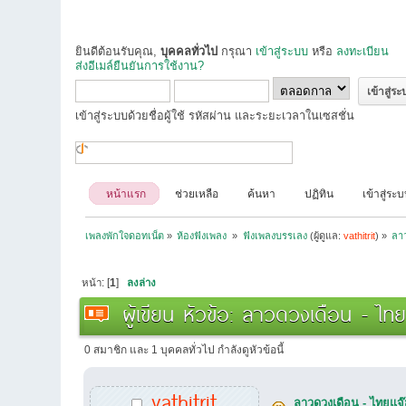
ยินดีต้อนรับคุณ,
บุคคลทั่วไป
กรุณา
เข้าสู่ระบบ
หรือ
ลงทะเบียน
ส่งอีเมล์ยืนยันการใช้งาน?
เข้าสู่ระบบด้วยชื่อผู้ใช้ รหัสผ่าน และระยะเวลาในเซสชั่น
หน้าแรก
ช่วยเหลือ
ค้นหา
ปฏิทิน
เข้าสู่ระ
เพลงพักใจดอทเน็ต
»
ห้องฟังเพลง 
»
ฟังเพลงบรรเลง
(ผู้ดูแล:
vathitrit
) »
ลาว
หน้า: [
1
]
ลงล่าง
ผู้เขียน
หัวข้อ: ลาวดวงเดือน - ไทยแ
0 สมาชิก และ 1 บุคคลทั่วไป กำลังดูหัวข้อนี้
vathitrit
ลาวดวงเดือน - ไทยแจ