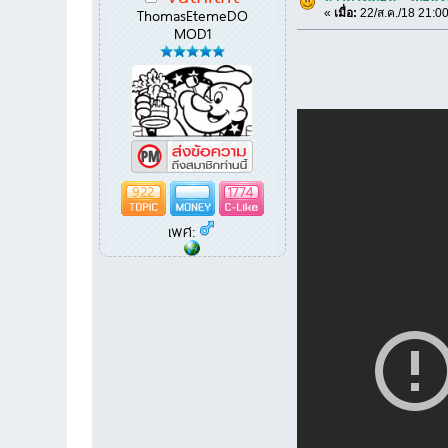
ThomasEtemeDO
«
เมื่อ:
22/ส.ค./18 21:00
MOD1
922
1774
เพศ: