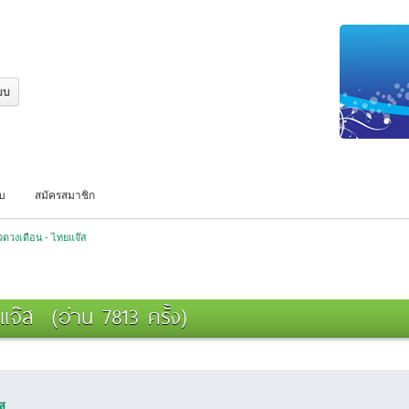
บบ
สมัครสมาชิก
ดวงเดือน - ไทยแจ๊ส
จ๊ส (อ่าน 7813 ครั้ง)
๊ส