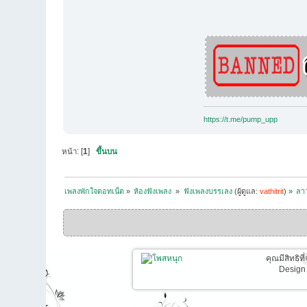
https://t.me/pump_upp
หน้า: [
1
]
ขึ้นบน
เพลงพักใจดอทเน็ต
»
ห้องฟังเพลง 
»
ฟังเพลงบรรเลง
(ผู้ดูแล:
vathitrit
) »
ลาว
คุณมีสิทธิท
Design