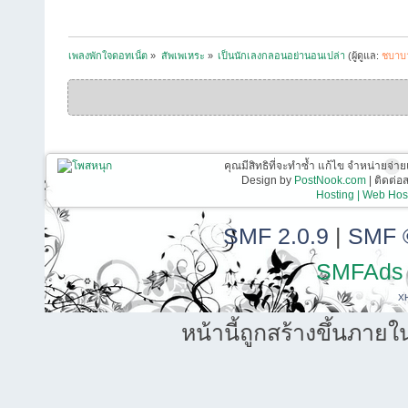
เพลงพักใจดอทเน็ต
»
สัพเพเหระ
»
เป็นนักเลงกลอนอย่านอนเปล่า
(ผู้ดูแล:
ชบาบ
คุณมีสิทธิที่จะทำซ้ำ แก้ไข จำหน่ายจ่าย
Design by
PostNook.com
| ติดต่
Hosting | Web Host
SMF 2.0.9
|
SMF 
SMFAds
X
หน้านี้ถูกสร้างขึ้นภายใ