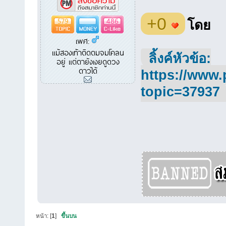
+0
579
486
โดย
เพศ:
แม้สองเท้าติดตมจมโคลน
ลิ้งค์หัวข้อ:
อยู่ แต่ตายังเงยดูดวง
ดาวได้
https://www.
topic=37937
หน้า: [
1
]
ขึ้นบน