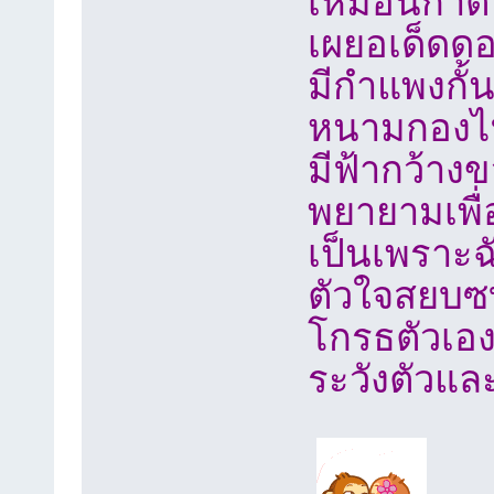
เหมือนกาต
เผยอเด็ดดอ
มีกำแพงกั
หนามกองไฟ
มีฟ้ากว้าง
พยายามเพื่
เป็นเพราะ
ตัวใจสยบซ
โกรธตัวเอ
ระวังตัวแล