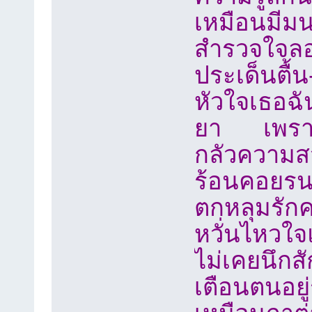
เหมือนมีม
สำรวจใจลอ
ประเด็นตื้
หัวใจเธอฉั
ยา เพราะเห
กลัวความส
ร้อนคอยร
ตกหลุมรั
หวั่นไหวใ
ไม่เคยนึก
เตือนตนอยู่