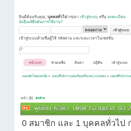
ยินดีต้อนรับคุณ,
บุคคลทั่วไป
กรุณา
เข้าสู่ระบบ
หรือ
ลงทะเบียน
ส่งอีเมล์ยืนยันการใช้งาน?
เข้าสู่ระบบด้วยชื่อผู้ใช้ รหัสผ่าน และระยะเวลาในเซสชั่น
หน้าแรก
ช่วยเหลือ
ค้นหา
ปฏิทิน
เข้าสู่ระบบ
เพลงพักใจดอทเน็ต
»
เพลงที่ได้จากแผ่นเสียงหรือเทป แบบสดๆ
»
เพลงที่ริปจาก
หน้า: [
1
]
ลงล่าง
ผู้เขียน
หัวข้อ: มโหฬารงานบวช ชุด 2
0 สมาชิก และ 1 บุคคลทั่วไป กำ