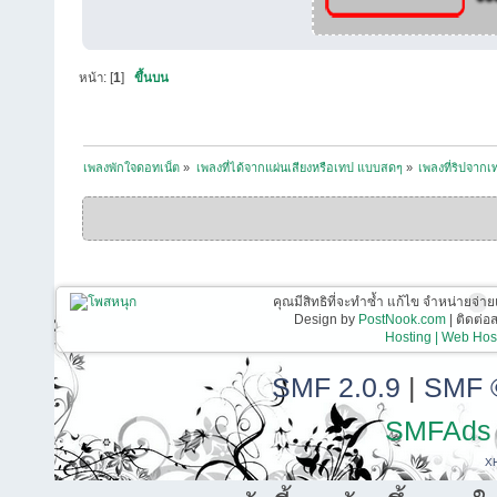
หน้า: [
1
]
ขึ้นบน
เพลงพักใจดอทเน็ต
»
เพลงที่ได้จากแผ่นเสียงหรือเทป แบบสดๆ
»
เพลงที่ริปจาก
คุณมีสิทธิที่จะทำซ้ำ แก้ไข จำหน่ายจ่าย
Design by
PostNook.com
| ติดต่
Hosting | Web Host
SMF 2.0.9
|
SMF 
SMFAds
X