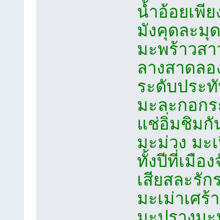
น้ำอ้อยเพ
มังคุดละมุ
มะพร้าวสาวล
ลางสาดลอง
ระดับประท
มะละกอกร
แช่อิ่มชิมกั
มะม่วง ม
ทั้งปีที่เมือง
เสียสละร
มะเม่าเศร้
มะปรางมะ