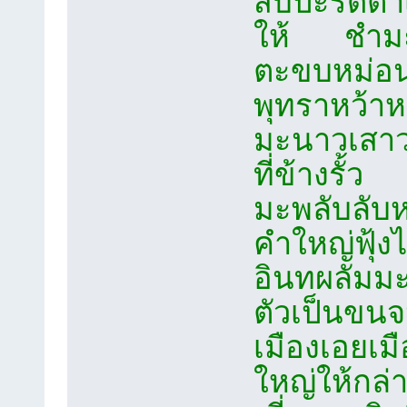
สับปะรดตาเ
ให้ ชำมะเลี
ตะขบหม่อ
พุทราหว้าหว
มะนาวเสาวร
ที่ข้างรั้ว
มะพลับลับ
คำใหญ่ฟุ้งไ
อินทผลัมม
ตัวเป็นขนจ
เมืองเอยเม
ใหญ่ให้กล