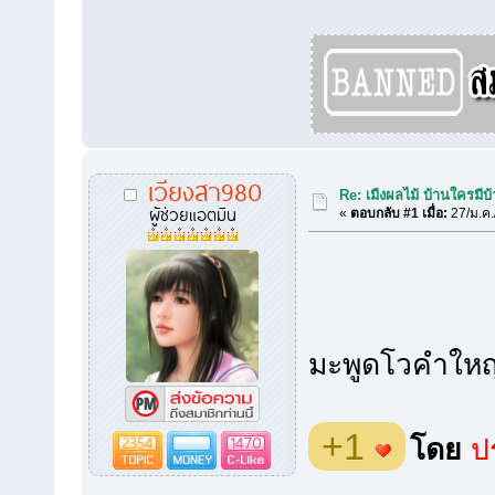
เวียงสา980
Re: เมืงผลไม้ บ้านใครมีบ้
ผู้ช่วยแอตมิน
«
ตอบกลับ #1 เมื่อ:
27/ม.ค.
มะพูดโวคำใหญ่่
+1
2354
1470
โดย
ปร