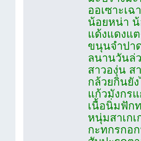
ออเซาะเฉา
น้อยหน่า 
แด้งแดงแต
ขนุนจำปา
ลนานวันล่ว
สาวองุ่น 
กล้วยกินยังไ
แก้วมังกร
เนื้อนิ่ม
หนุ่มสาเก
กะทกรกอกห