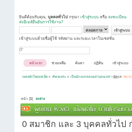
ยินดีต้อนรับคุณ,
บุคคลทั่วไป
กรุณา
เข้าสู่ระบบ
หรือ
ลงทะเบียน
ส่งอีเมล์ยืนยันการใช้งาน?
เข้าสู่ระบบด้วยชื่อผู้ใช้ รหัสผ่าน และระยะเวลาในเซสชั่น
หน้าแรก
ช่วยเหลือ
ค้นหา
ปฏิทิน
เข้าสู่ระบบ
เพลงพักใจดอทเน็ต
»
สัพเพเหระ
»
เป็นนักเลงกลอนอย่านอนเปล่า
(ผู้ดูแล:
ชบาบ
หน้า: [
1
]
ลงล่าง
ผู้เขียน
หัวข้อ: เมืงผลไม้ บ้านใครมีบ้
0 สมาชิก และ 3 บุคคลทั่วไป กำ