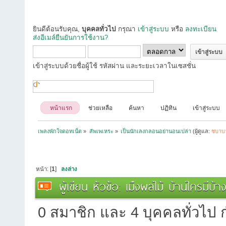
ยินดีต้อนรับคุณ,
บุคคลทั่วไป
กรุณา
เข้าสู่ระบบ
หรือ
ลงทะเบียน
ส่งอีเมล์ยืนยันการใช้งาน?
เข้าสู่ระบบด้วยชื่อผู้ใช้ รหัสผ่าน และระยะเวลาในเซสชั่น
หน้าแรก
ช่วยเหลือ
ค้นหา
ปฏิทิน
เข้าสู่ระบบ
เพลงพักใจดอทเน็ต
»
สัพเพเหระ
»
เป็นนักเลงกลอนอย่านอนเปล่า
(ผู้ดูแล:
ชบาบ
หน้า: [
1
]
ลงล่าง
ผู้เขียน
หัวข้อ: เมืงผลไม้ บ้านใครมีบ้
0 สมาชิก และ 4 บุคคลทั่วไป กำ