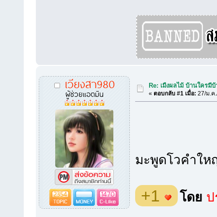
เวียงสา980
Re: เมืงผลไม้ บ้านใครมีบ้
ผู้ช่วยแอตมิน
«
ตอบกลับ #1 เมื่อ:
27/ม.ค.
มะพูดโวคำใหญ่่
+1
2354
1470
โดย
ปร