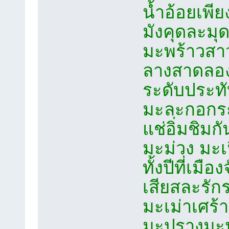
น้ำอ้อยเพ
มังคุดละมุ
มะพร้าวสาวล
ลางสาดลอง
ระดับประท
มะละกอกร
แช่อิ่มชิมกั
มะม่วง ม
ทั้งปีที่เมือง
เสียสละร
มะเม่าเศร้
มะปรางมะ