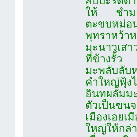
สับปะรดตาเ
ให้ ชำมะเลี
ตะขบหม่อ
พุทราหว้าหว
มะนาวเสาวร
ที่ข้างรั้ว
มะพลับลับ
คำใหญ่ฟุ้งไ
อินทผลัมม
ตัวเป็นขนจ
เมืองเอยเม
ใหญ่ให้กล