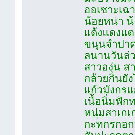
ออเซาะเฉา
น้อยหน่า 
แด้งแดงแต
ขนุนจำปา
ลนานวันล่ว
สาวองุ่น 
กล้วยกินยังไ
แก้วมังกร
เนื้อนิ่ม
หนุ่มสาเก
กะทกรกอกห