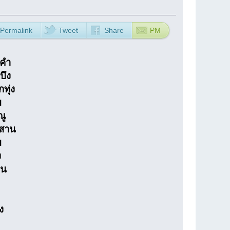
Permalink
Tweet
Share
PM
มคำ
บึง
ทุ่ง
ม
ณู
ีสาน
ม
ง
อน
ง