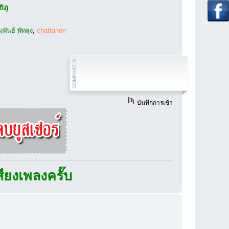
ึง)
มพันธ์ พัทลุง
,
chattanon
บันทึกการเข้า
ลงครั๊บ