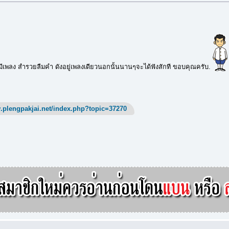
ี้มีเพลง สำรวยลืมคำ ดังอยู่เพลงเดียวนอกนั้นนานๆจะได้ฟังสักที ขอบคุณครับ.
.plengpakjai.net/index.php?topic=37270