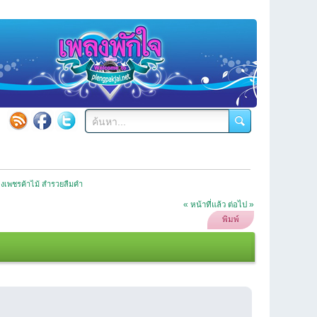
องเพชรค้าไม้ สำรวยลืมคำ
« หน้าที่แล้ว
ต่อไป »
พิมพ์