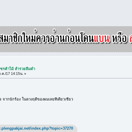
พชรค้าไม้ สำรวยลืมคำ
.ค./17 14:15น. »
งใจ จากนักร้อง ในดวงฤดีของผมเลยทีเดียวเชียว
.plengpakjai.net/index.php?topic=37270