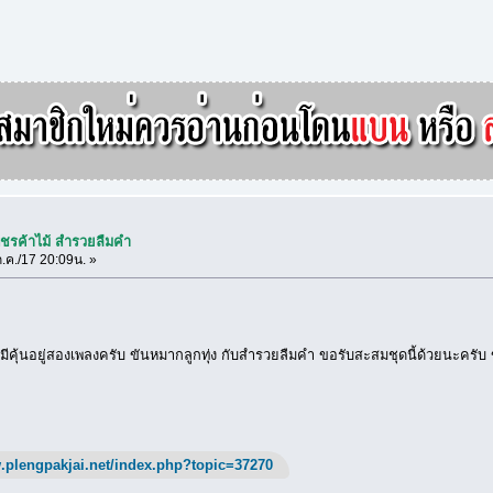
พชรค้าไม้ สำรวยลืมคำ
.ค./17 20:09น. »
ีคุ้นอยู่สองเพลงครับ ขันหมากลูกทุ่ง กับสำรวยลืมคำ ขอรับสะสมชุดนี้ด้วยนะครับ ข
.plengpakjai.net/index.php?topic=37270