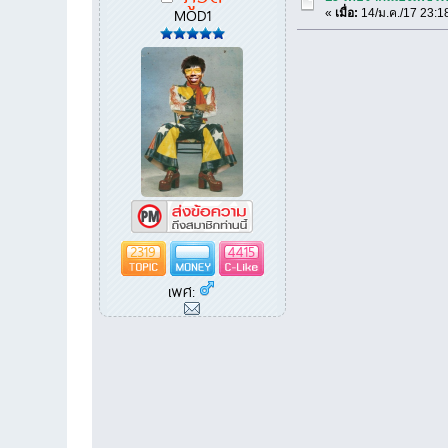
MOD1
«
เมื่อ:
14/ม.ค./17 23:1
2319
4415
เพศ: