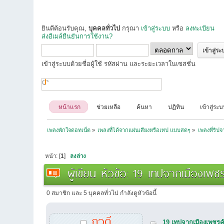
ยินดีต้อนรับคุณ,
บุคคลทั่วไป
กรุณา
เข้าสู่ระบบ
หรือ
ลงทะเบียน
ส่งอีเมล์ยืนยันการใช้งาน?
เข้าสู่ระบบด้วยชื่อผู้ใช้ รหัสผ่าน และระยะเวลาในเซสชั่น
หน้าแรก
ช่วยเหลือ
ค้นหา
ปฏิทิน
เข้าสู่ระ
เพลงพักใจดอทเน็ต
»
เพลงที่ได้จากแผ่นเสียงหรือเทป แบบสดๆ
»
เพลงที่ริป
หน้า: [
1
]
ลงล่าง
ผู้เขียน
หัวข้อ: 19 เทปจากเมืองเพชร
0 สมาชิก และ 5 บุคคลทั่วไป กำลังดูหัวข้อนี้
ภูวดี
19 เทปจากเมืองเพชรค