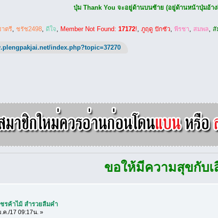
ปุ่ม Thank You จะอยู่ด้านบนซ้าย (อยู่ด้านหน้าปุ่มอ้างถ
ชาตรี
,
ชรัช2498
,
ดีใจ
,
Member Not Found:
17172
!
,
ภูฤดู ปักซัว
,
พีรชา
,
สมพล
,
สั
.plengpakjai.net/index.php?topic=37270
ขอให้มีความสุขกับเสียงเพ
พชรค้าไม้ สำรวยลืมคำ
.ค./17 09:17น. »