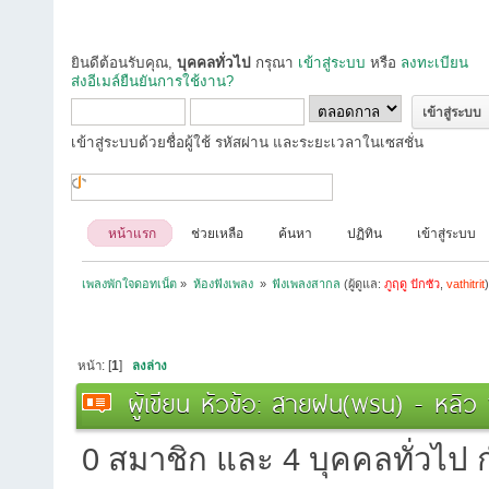
ยินดีต้อนรับคุณ,
บุคคลทั่วไป
กรุณา
เข้าสู่ระบบ
หรือ
ลงทะเบียน
ส่งอีเมล์ยืนยันการใช้งาน?
เข้าสู่ระบบด้วยชื่อผู้ใช้ รหัสผ่าน และระยะเวลาในเซสชั่น
หน้าแรก
ช่วยเหลือ
ค้นหา
ปฏิทิน
เข้าสู่ระบบ
เพลงพักใจดอทเน็ต
»
ห้องฟังเพลง 
»
ฟังเพลงสากล
(ผู้ดูแล:
ภูฤดู ปักซัว
,
vathitrit
หน้า: [
1
]
ลงล่าง
ผู้เขียน
หัวข้อ: สายฝน(พรน) - หลิว 
0 สมาชิก และ 4 บุคคลทั่วไป กำ