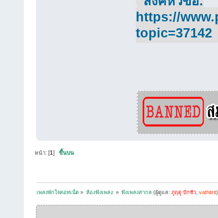
ลิ้งค์หัวข้อ:
https://www.
topic=37142
หน้า: [
1
]
ขึ้นบน
เพลงพักใจดอทเน็ต
»
ห้องฟังเพลง 
»
ฟังเพลงสากล
(ผู้ดูแล:
ภูฤดู ปักซัว
,
vathitrit