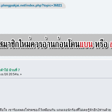
.plengpakjai.net/index.php?topic=36821
้าไม้ ม้วนที่ 7
.ย./16 20:54น. »
ิมา เจือใจ เขาร้องเพลงโฟรคซองไว้เหมือนกัน แถมเจอนักร้องที่ไม่เคยรู้จักอีก2ท่านด้