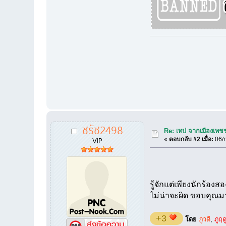
ชรัช2498
Re: เทป จากเมืองเพชรค
VIP
«
ตอบกลับ #2 เมื่อ:
06/ก
รู้จักแต่เพียงนักร้อง
ไม่น่าจะผิด ขอบคุณม
+3
โดย
ภูวดี
,
ภูฤด