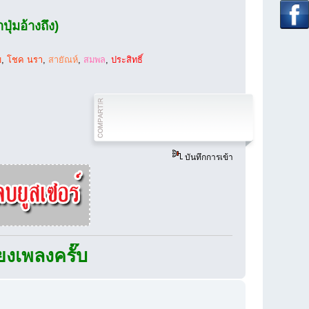
ุ่มอ้างถึง)
บ
,
โชค นรา
,
สายัณห์
,
สมพล
,
ประสิทธิ์
บันทึกการเข้า
งครั๊บ