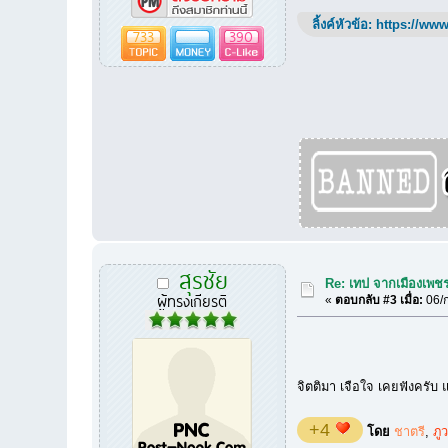
ลิ้งค์หัวข้อ:
https://www
733
390
สุรชัย
Re: เทป จากเมืองเพชรค
ผู้ทรงเกียรติ
«
ตอบกลับ #3 เมื่อ:
06/ก
จิตติมา เจือใจ เคยฟังครับ แ
+4
โดย
ชาตรี
,
ภูว