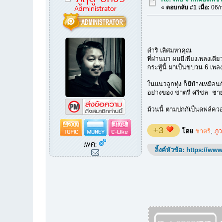
Administrator
«
ตอบกลับ #1 เมื่อ:
06/ก
ดำริ เลิศมหาคุณ
ที่ผ่านมา ผมมีเพียงเพลงเดีย
กระทู้นี้ มาเป็นขบวน 6 เพล
ในแนวลูกทุ่ง ก็มีบ้างเหมื
อย่างของ ชาตรี ศรีชล ชาย
ม้วนนี้ ตามปกก้เป็นดฟล์คว
4207
3178
+3
โดย
ชาตรี
,
ภูว
เพศ:
ลิ้งค์หัวข้อ:
https://www