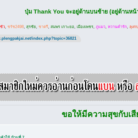
ปุ่ม Thank You จะอยู่ด้านบนซ้าย (อยู่ด้านหน้าป
กซัว
,
ชรัช2498
,
สุรชัย
,
ชาตรี
,
สมพร เกาะยอ
,
เมืองเพชร
,
ภูแมว
,
หวานคำรัก
,
ลุงก
.plengpakjai.net/index.php?topic=36821
ขอให้มีความสุขกับเสียงเพล
้าไม้ ม้วนที่ 7