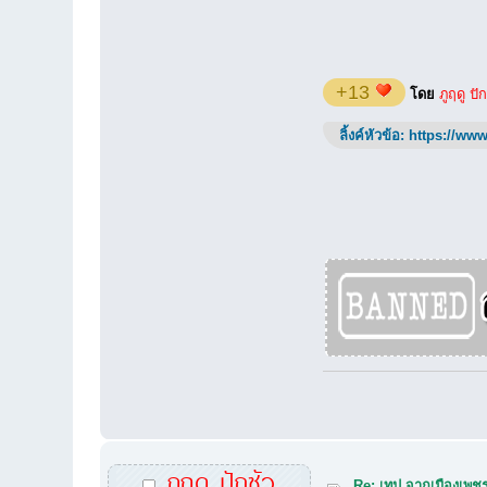
+13
โดย
ภูฤดู ปั
ลิ้งค์หัวข้อ:
https://www
ภูฤดู ปักซัว
Re: เทป จากเมืองเพชรค