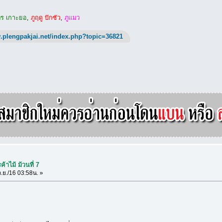
ร เกาะยอ
,
ภูฤดู ปักซัว
,
ภูแมว
.plengpakjai.net/index.php?topic=36821
้าไม้ ม้วนที่ 7
.ย./16 03:58น. »