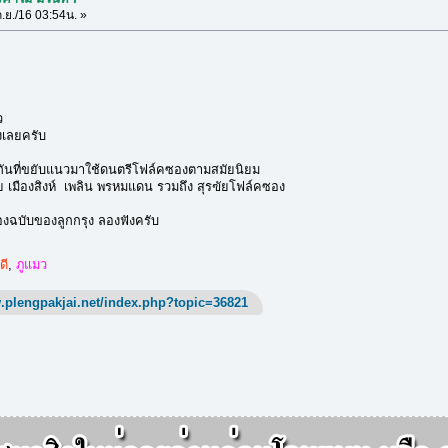
.ย./16 03:54น. »
ว
งเลยครับ
อนกันที่ขยับแนวมาใช้ดนตรีโฟล์คซองตามสมัยนิยม
 เมืองสิงห์ เพลิน พรหมแดน รวมถึง สุรฃัยโฟล์คซอง
องฉบับของลูกกรุง ลองฟังครับ
ดี
,
ภูแมว
.plengpakjai.net/index.php?topic=36821