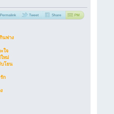
Permalink
Tweet
Share
PM
มกินฟาง
รอะใจ
ีใหม่
นจับโยน
รัก
พง