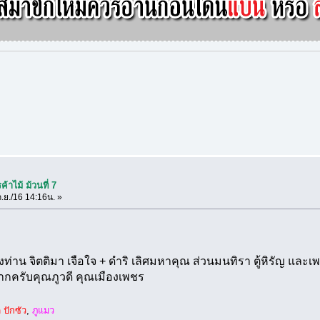
้าไม้ ม้วนที่ 7
.ย./16 14:16น. »
สองท่าน จิตติมา เจือใจ + ดำริ เลิศมหาคุณ ส่วนมนทิรา ตู้หิรัญ และเ
ากครับคุณภูวดี คุณเมืองเพชร
ู ปักซัว
,
ภูแมว