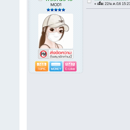
MOD1
«
เมื่อ:
22/ม.ค./16 15:2
748
1347