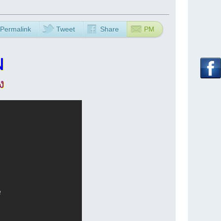
Permalink
Tweet
Share
PM
ฝ
ง