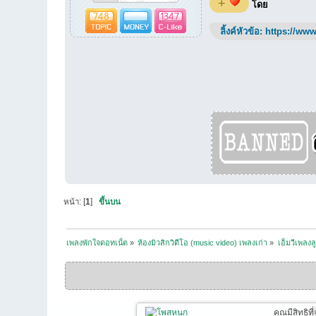
+
โดย
748
1347
ลิ้งค์หัวข้อ:
https://www
หน้า: [
1
]
ขึ้นบน
เพลงพักใจดอทเน็ต
»
ห้องมิวสิกวิดีโอ (music video) เพลงเก่า
»
เอ็มวีเพลงลู
คุณมีสิทธิท