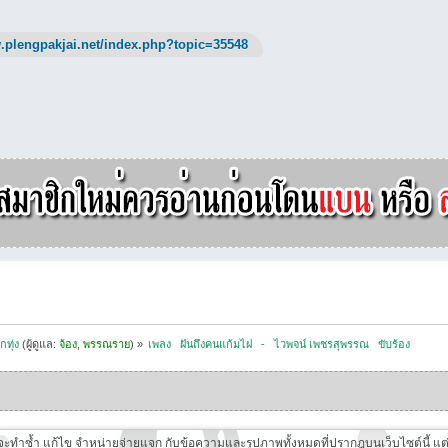
.plengpakjai.net/index.php?topic=35548
กทุ่ง
(ผู้ดูแล:
จ้อง
,
พรรณราย
) »
เพลง   ฝันถึงคนแก้มไฝ   -   ไวพจน์ เพชรสุพรรณ   ขับร้อง
ี่จะทำซ้ำ แก้ไข จำหน่ายจ่ายแจก กับข้อความและรูปภาพทั้งหมดที่ปรากฎบนเว็บไซต์นี้ แต่ต้อ