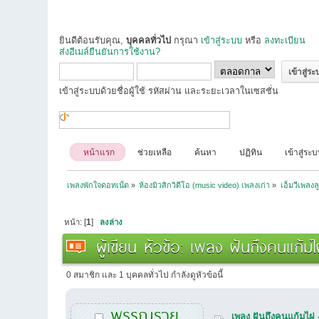
ยินดีต้อนรับคุณ,
บุคคลทั่วไป
กรุณา
เข้าสู่ระบบ
หรือ
ลงทะเบียน
ส่งอีเมล์ยืนยันการใช้งาน?
เข้าสู่ระบบด้วยชื่อผู้ใช้ รหัสผ่าน และระยะเวลาในเซสชั่น
หน้าแรก
ช่วยเหลือ
ค้นหา
ปฏิทิน
เข้าสู่ระ
เพลงพักใจดอทเน็ต
»
ห้องมิวสิกวิดีโอ (music video) เพลงเก่า
»
เอ็มวีเพลงลู
หน้า: [
1
]
ลงล่าง
ผู้เขียน
หัวข้อ: เพลง ฝันถึงคนแก้ม
0 สมาชิก และ 1 บุคคลทั่วไป กำลังดูหัวข้อนี้
พรรณราย
เพลง ฝันถึงคนแก้มไฝ 