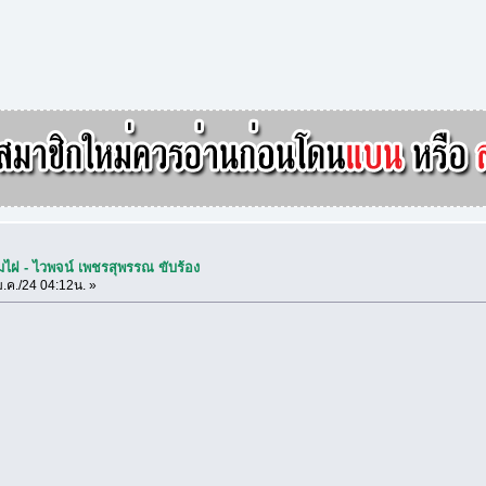
มไฝ - ไวพจน์ เพชรสุพรรณ ขับร้อง
.ค./24 04:12น. »