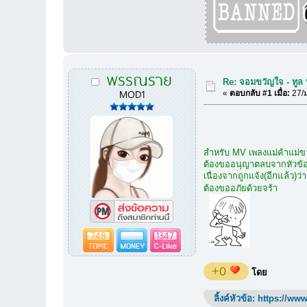
พรรณราย
Re: จอมขวัญใจ - ทูล 
MOD1
«
ตอบกลับ #1 เมื่อ:
27/ม
สำหรับ MV เพลงแม่ค้าแม่ขาย
ต้องขออนุญาตลบจากหัวข้
เนื่องจากถูกแจ้ง
(อีกแล้ว)
ว่า
ต้องขออภัยด้วยจร้า
748
1347
+0
โดย
ลิ้งค์หัวข้อ:
https://www