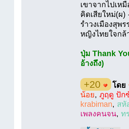
เขาจากไปเหมื
คิดเสียใหม่(ผ)
รำวงเมืองสุพร
หญิงไทยใจกล้า
ปุ่ม Thank You
อ้างถึง)
+20
โดย
น้อย
,
ภูฤดู ปัก
krabiman
,
สหั
เพลงคนจน
,
ทร