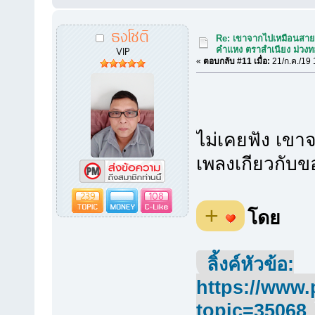
ธงโชติ
Re: เขาจากไปเหมือนสายน้
VIP
คำแหง ตราสำเนียง ม่วงท
«
ตอบกลับ #11 เมื่อ:
21/ก.ค./19 
ไม่เคยฟัง เขา
เพลงเกียวกับข
239
108
+
โดย
ลิ้งค์หัวข้อ:
https://www.
topic=35068