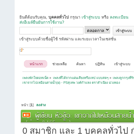
ยินดีต้อนรับคุณ,
บุคคลทั่วไป
กรุณา
เข้าสู่ระบบ
หรือ
ลงทะเบียน
ส่งอีเมล์ยืนยันการใช้งาน?
เข้าสู่ระบบด้วยชื่อผู้ใช้ รหัสผ่าน และระยะเวลาในเซสชั่น
หน้าแรก
ช่วยเหลือ
ค้นหา
ปฏิทิน
เข้าสู่ระบบ
เพลงพักใจดอทเน็ต
»
เพลงที่ได้จากแผ่นเสียงหรือเทป แบบสดๆ
»
เพลงลูกกรุงที่ร
เขาจากไปเหมือนสายน้ำ(ผ) - PSสุเทพ วงค์กำแหง ตราสำเนียง ม่วงทอง
หน้า: [
1
]
ลงล่าง
ผู้เขียน
หัวข้อ: เขาจากไปเหมือนสายน้
(อ่าน 9465 ครั้ง)
0 สมาชิก และ 1 บุคคลทั่วไป กำ