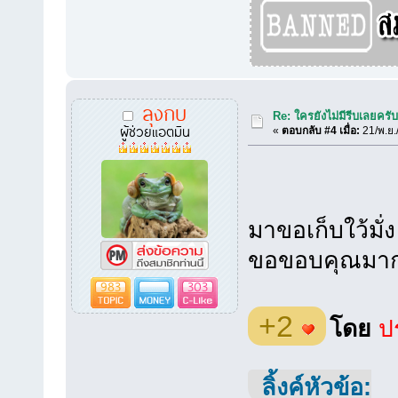
ลุงกบ
Re: ใครยังไม่มีรีบเลยครั
ผู้ช่วยแอตมิน
«
ตอบกลับ #4 เมื่อ:
21/พ.ย.
มาขอเก็บใว้มั่ง
ขอขอบคุณมากคร
983
303
+2
โดย
ปร
ลิ้งค์หัวข้อ: