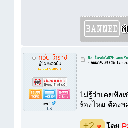
ทวีป โคราช
Re: ใครยังไม่มีรีบเลยครั
ผู้ช่วยแอตมิน
«
ตอบกลับ #9 เมื่อ:
12/ม.ค.
1486
1533
ไม่รู้ว่าเคยฟัง
เพศ:
ร้องไหม ต้องล
+2
โดย
P