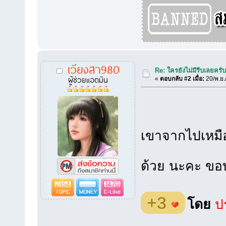
เวียงสา980
Re: ใครยังไม่มีรีบเลยครั
ผู้ช่วยแอตมิน
«
ตอบกลับ #2 เมื่อ:
20/พ.ย.
เขาจากไปเหมือน
ด้วย นะคะ ข
2354
1470
+3
โดย
ปร