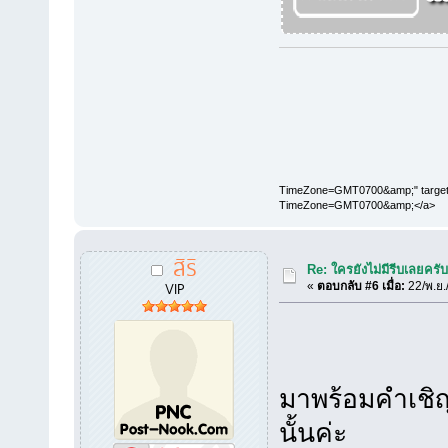
TimeZone=GMT0700&amp;" target="
TimeZone=GMT0700&amp;</a>
สิริ
Re: ใครยังไม่มีรีบเลยครั
VIP
«
ตอบกลับ #6 เมื่อ:
22/พ.ย.
มาพร้อมคำเชิ
นั้นค่ะ