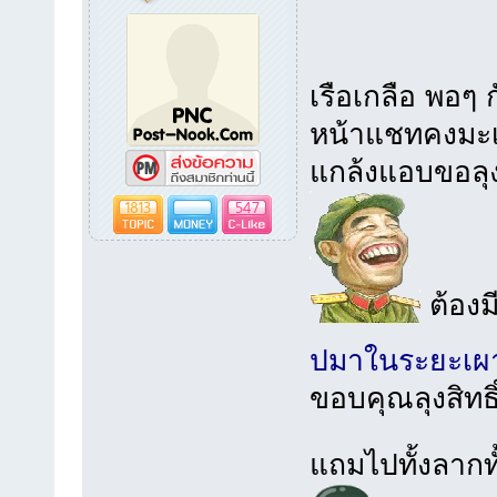
เรือเกลือ พอๆ
หน้าแชทคงมะเห
แกล้งแอบขอลุง
1813
547
ต้องม
ปมาในระยะเผ
ขอบคุณลุงสิทธ
แถมไปทั้งลากท