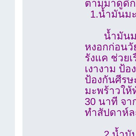
ตามมาดูดีกว
1.น้ำมันมะ
น้ำมันมะพร
หงอกก่อนวั
รังแค ช่วยเ
เงางาม ป้อ
ป้องกันศีรษ
มะพร้าวให้ท
30 นาที จา
ทำสัปดาห์ละ
2.น้ำมั