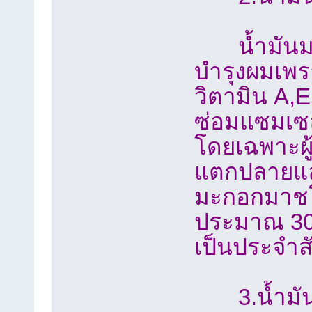
น้ำมันมะก
บำรุงผมเพร
วิตามิน A,
ซ่อมแซมเซล
โดยเฉพาะผู้
แตกปลายแล
มะกอกมาชโล
ประมาณ 30
เป็นประจำสั
3.น้ำมัน