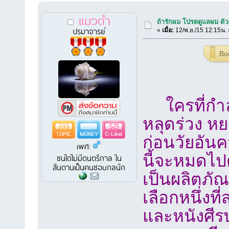
แมวดำ
ถ้ารักผม โปรดดูแลผม ด้ว
ปรมาจารย์
«
เมื่อ:
12/พ.ย./15 12:15น. 
Bo
ใครที่กำล
หลุดร่วง ห
333
521
ก่อนวัยอันค
เพศ:
นี้จะหมดไปด้
ชนใดไม่มีดนตรีกาล ใน
สันดานเป็นคนชอบกลนัก
เป็นผลิตภั
เลือกหนึ่ง
และหนังศีร