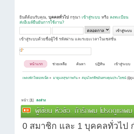
ยินดีต้อนรับคุณ,
บุคคลทั่วไป
กรุณา
เข้าสู่ระบบ
หรือ
ลงทะเบียน
ส่งอีเมล์ยืนยันการใช้งาน?
เข้าสู่ระบบด้วยชื่อผู้ใช้ รหัสผ่าน และระยะเวลาในเซสชั่น
หน้าแรก
ช่วยเหลือ
ค้นหา
ปฏิทิน
เข้าสู่ระบบ
เพลงพักใจดอทเน็ต
»
มาดูแลสุขภาพกัน
»
สมุนไพรพืชอันทรงคุณประโยชน์
(ผู้ดู
หน้า: [
1
]
ลงล่าง
ผู้เขียน
หัวข้อ: ถ้ารักผม โปรดดูแลผม 
0 สมาชิก และ 1 บุคคลทั่วไป กำ