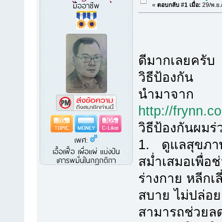
มืออาชีพ
«
ตอบกลับ #1 เมื่อ:
29/พ.ย.
ดีมากเลยครับ
วิธีป้องกัน
นำมาจาก
http://fr
115
105
วิธีป้องกันผมร่
เพศ:
1. ดูแลสุขภา
เอื้อเฟื้อ เผื่อแผ่ แบ่งปัน
สม่ำเสมอเพื่อช
เคารพมั่นในกฏกติกา
ร่างกาย หลีกเล
สบาย ไม่ปล่อย
สามารถช่วยลดป