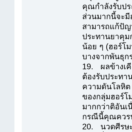
คุณกำลังรับประ
ส่วนมากนี้จะม
สามารถแก้ปัญห
ประทานยาคุมก
น้อย ๆ (ฮอร์
บางจากพันธุก
19. ผลข้างเคี
ต้องรับประทา
ความดันโลหิต
ของกลุ่มฮอร์โ
มากกว่าติอันเน
กรณีนี้คุณควร
20. นวดศีรษะด้