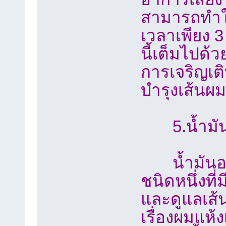
สามารถทำให
เวลาเพียง 3
นี้เต็มไปด้วย
การเจริญเติ
บำรุงเส้นผม
5.น้ำมัน
น้ำมันอะโ
ชนิดหนึ่งที
และดูแลเส้น
เรื่องผมแห้