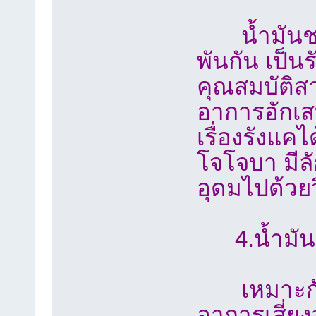
น้ำมันชนิด
พันกัน เป็น
คุณสมบัติส
อาการอักเส
เรื่องรังแค
โจโจบา มีล
อุดมไปด้วยว
4.น้ำมันเ
เหมาะกับผู
อาการเสี่ยงว