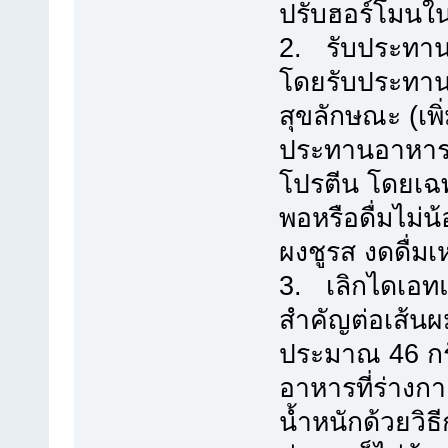
ปรับฮอร์โมนใน
2. รับประทาน
โดยรับประทานอ
สุขลักษณะ (เพิ
ประทานอาหารไม
โปรตีน โดยเฉพา
พอหรือดื่มไม่น
ผงชูรส งดดื่มเห
3. เลิกไดเอทแ
สำคัญต่อเส้นผ
ประมาณ 46 กร
อาหารที่ร่างก
น้ำหนักด้วยวิ