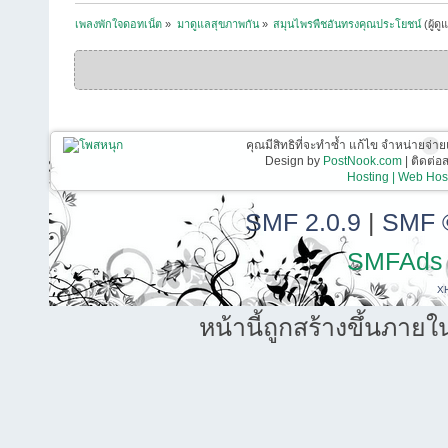
เพลงพักใจดอทเน็ต
»
มาดูแลสุขภาพกัน
»
สมุนไพรพืชอันทรงคุณประโยชน์
(ผู้ดู
คุณมีสิทธิที่จะทำซ้ำ แก้ไข จำหน่ายจ่าย
Design by
PostNook.com
| ติดต่
Hosting | Web Host
SMF 2.0.9
|
SMF 
SMFAds
X
หน้านี้ถูกสร้างขึ้นภายใ