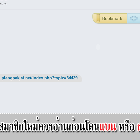
น. »
Bookmark
.plengpakjai.net/index.php?topic=34429