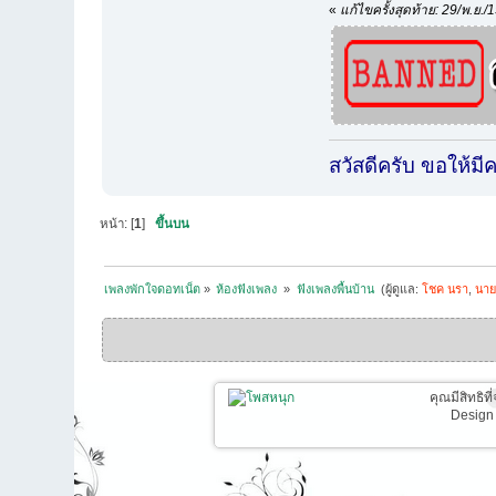
«
แก้ไขครั้งสุดท้าย: 29/พ.ย./
สวัสดีครับ ขอให้ม
หน้า: [
1
]
ขึ้นบน
เพลงพักใจดอทเน็ต
»
ห้องฟังเพลง 
»
ฟังเพลงพื้นบ้าน 
(ผู้ดูแล:
โชค นรา
,
นาย
คุณมีสิทธิท
Design