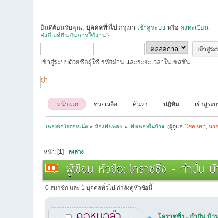
ยินดีต้อนรับคุณ,
บุคคลทั่วไป
กรุณา
เข้าสู่ระบบ
หรือ
ลงทะเบียน
ส่งอีเมล์ยืนยันการใช้งาน?
เข้าสู่ระบบด้วยชื่อผู้ใช้ รหัสผ่าน และระยะเวลาในเซสชั่น
หน้าแรก
ช่วยเหลือ
ค้นหา
ปฏิทิน
เข้าสู่ระ
เพลงพักใจดอทเน็ต
»
ห้องฟังเพลง 
»
ฟังเพลงพื้นบ้าน 
(ผู้ดูแล:
โชค นรา
,
นาย
หน้า: [
1
]
ลงล่าง
ผู้เขียน
หัวข้อ: โคราชซิ่ง - กําปั่น 
0 สมาชิก และ 1 บุคคลทั่วไป กำลังดูหัวข้อนี้
คอหมอลำ
โคราชซิ่ง - กําปั่น บ้