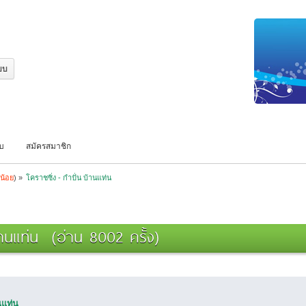
บบ
สมัครสมาชิก
น้อย
) »
โคราชซิ่ง - กําปั่น บ้านแท่น
บ้านแท่น (อ่าน 8002 ครั้ง)
านแท่น