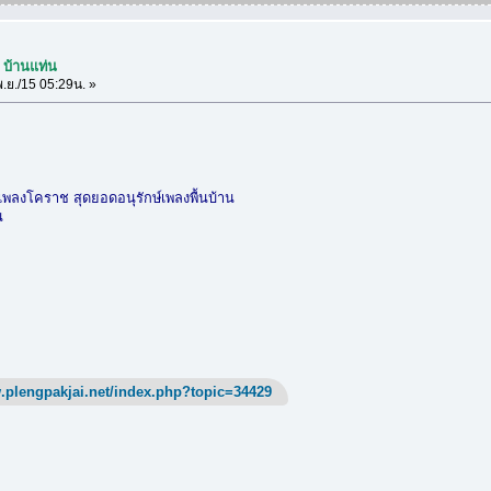
น บ้านแท่น
.ย./15 05:29น. »
เพลงโคราช สุดยอดอนุรักษ์เพลงพื้นบ้าน
น
.plengpakjai.net/index.php?topic=34429