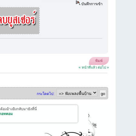
บันทึกการเข้า
พิมพ์
« หน้าที่แล้ว
ต่อไป »
กระโดดไป:
งอ้างอิงกลับมายังที่นี่
 ดอทคอม