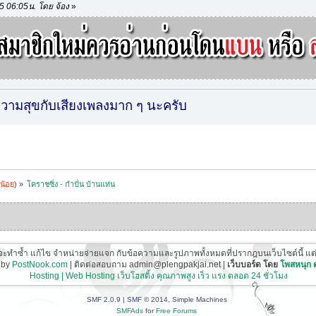
15 06:05น. โดย จ้อง
»
ีความสุขกับเสียงเพลงมาก ๆ นะครับ
น้อย
) »
โคราชซิ่ง - กําปั่น บ้านแท่น
ี่จะทำซ้ำ แก้ไข จำหน่ายจ่ายแจก กับข้อความและรูปภาพทั้งหมดที่ปรากฎบนเว็บไซต์นี้ แต่ต้อ
 by
PostNook.com
| ติดต่อสอบถาม admin@plengpakjai.net |
เว็บบอร์ด โดย
โพสหนุก
Hosting | Web Hosting เว็บโฮสติ้ง คุณภาพสูง เร็ว แรง ตลอด 24 ชั่วโมง
SMF 2.0.9
|
SMF © 2014
,
Simple Machines
SMFAds
for
Free Forums