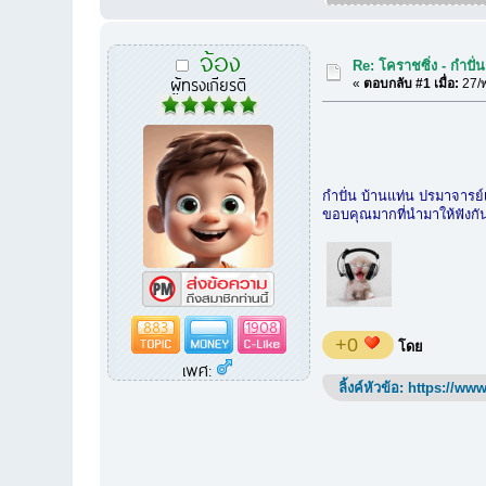
จ้อง
Re: โคราชซิ่ง - กําปั่
ผู้ทรงเกียรติ
«
ตอบกลับ #1 เมื่อ:
27/พ
กำปั่น บ้านแท่น ปรมาจารย์
ขอบคุณมากที่นำมาให้ฟังกั
883
1908
+0
โดย
เพศ:
ลิ้งค์หัวข้อ:
https://www