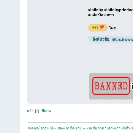
#‎infinity‬ ‪#‎infinityprinting
‪#‎กล่องใส่อาหาร‬‬‬‬‬‬‬‬‬‬‬‬‬
+0
โดย
ลิ้งค์หัวข้อ:
https://www
หน้า: [
1
]
ขึ้นบน
เพลงพักใจดอทเน็ต
»
ห้องฝาก ซื้อ-ขาย 
»
ฝาก ซื้อ ขาย สินค้าที่น่าสนใจทั่วๆ