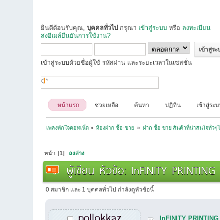
ยินดีต้อนรับคุณ,
บุคคลทั่วไป
กรุณา
เข้าสู่ระบบ
หรือ
ลงทะเบียน
ส่งอีเมล์ยืนยันการใช้งาน?
เข้าสู่ระบบด้วยชื่อผู้ใช้ รหัสผ่าน และระยะเวลาในเซสชั่น
หน้าแรก
ช่วยเหลือ
ค้นหา
ปฏิทิน
เข้าสู่ระ
เพลงพักใจดอทเน็ต
»
ห้องฝาก ซื้อ-ขาย 
»
ฝาก ซื้อ ขาย สินค้าที่น่าสนใจทั่วๆ
หน้า: [
1
]
ลงล่าง
ผู้เขียน
หัวข้อ: InFINITY PRINTING 
0 สมาชิก และ 1 บุคคลทั่วไป กำลังดูหัวข้อนี้
pollokkaz
InFINITY PRINTING ผล