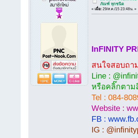
สมาชิกใหม่
ภัณฑ์ ทุกชนิด
«
เมื่อ:
29/ส.ค./15 23:48น. »
InFINITY P
สนใจสอบถามร
Line : @infin
1
4
หรือคลิ๊กตามล
Tel : 084-80
Website :
www
FB :
www.fb.c
IG : @infinity