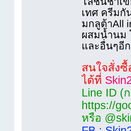
โลชั่นชาเข
เทศ ครีมกัน
มกลูต้าAll 
ผสมน้ำนม โล
และอื่นๆอ
สนใจสั่งซ
ได้ที่
Skin2
Line ID (กด
https://go
หรือ @ski
FB : Skin