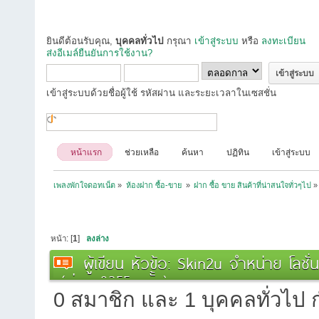
ยินดีต้อนรับคุณ,
บุคคลทั่วไป
กรุณา
เข้าสู่ระบบ
หรือ
ลงทะเบียน
ส่งอีเมล์ยืนยันการใช้งาน?
เข้าสู่ระบบด้วยชื่อผู้ใช้ รหัสผ่าน และระยะเวลาในเซสชั่น
หน้าแรก
ช่วยเหลือ
ค้นหา
ปฏิทิน
เข้าสู่ระบบ
เพลงพักใจดอทเน็ต
»
ห้องฝาก ซื้อ-ขาย 
»
ฝาก ซื้อ ขาย สินค้าที่น่าสนใจทั่วๆไป
»
หน้า: [
1
]
ลงล่าง
ผู้เขียน
หัวข้อ: Skin2u จำหน่าย โลชั่น
(อ่าน 8355 ครั้ง)
0 สมาชิก และ 1 บุคคลทั่วไป กำ