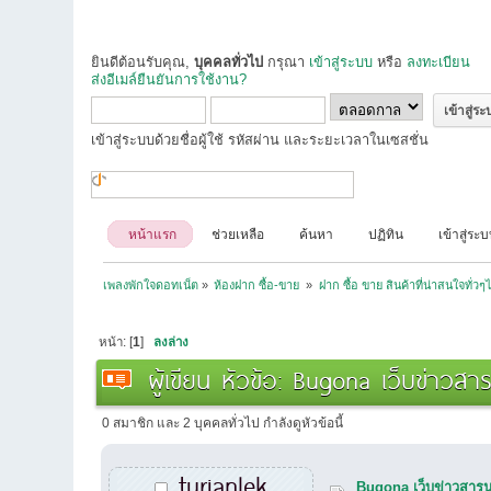
ยินดีต้อนรับคุณ,
บุคคลทั่วไป
กรุณา
เข้าสู่ระบบ
หรือ
ลงทะเบียน
ส่งอีเมล์ยืนยันการใช้งาน?
เข้าสู่ระบบด้วยชื่อผู้ใช้ รหัสผ่าน และระยะเวลาในเซสชั่น
หน้าแรก
ช่วยเหลือ
ค้นหา
ปฏิทิน
เข้าสู่ระ
เพลงพักใจดอทเน็ต
»
ห้องฝาก ซื้อ-ขาย 
»
ฝาก ซื้อ ขาย สินค้าที่น่าสนใจทั่วๆ
หน้า: [
1
]
ลงล่าง
ผู้เขียน
หัวข้อ: Bugona เว็บข่าวสา
0 สมาชิก และ 2 บุคคลทั่วไป กำลังดูหัวข้อนี้
turianlek
Bugona เว็บข่าวสารน