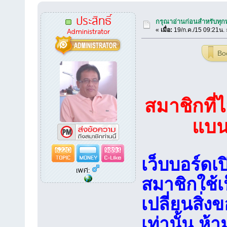
ประสิทธิ์
กรุณาอ่านก่อนสำหรับทุกท่า
Administrator
«
เมื่อ:
19/ก.ค./15 09:21น. 
Bo
สมาชิกที่
แบน
6220
9893
เว็บบอร์ดเป
เพศ:
สมาชิกใช้เ
เปลี่ยนสิ่งข
เท่านั้น ห้