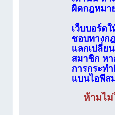
ผิดกฎหมายอ
เว็บบอร์ดใ
ชอบทางกฎห
แลกเปลี่ย
สมาชิก หา
การกระทำ
แบนไอพีสม
ห้ามไม่