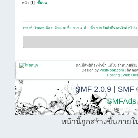
หน้า: [
1
]
ขึ้นบน
เพลงพักใจดอทเน็ต
»
ห้องฝาก ซื้อ-ขาย 
»
ฝาก ซื้อ ขาย สินค้าที่น่าสนใจทั่วๆไป
»
คุณมีสิทธิที่จะทำซ้ำ แก้ไข จำหน่ายจ่าย
Design by
PostNook.com
| ติดต่
Hosting | Web Host
SMF 2.0.9
|
SMF 
SMFAds
X
หน้านี้ถูกสร้างขึ้นภายใ