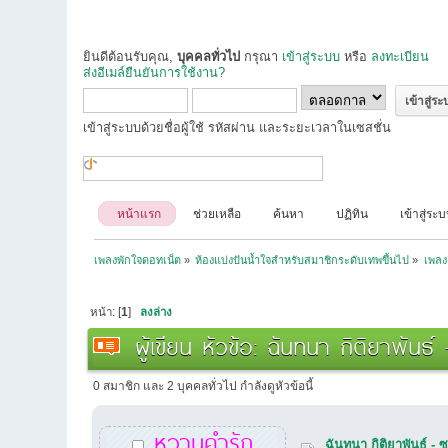
ยินดีต้อนรับคุณ,
บุคคลทั่วไป
กรุณา
เข้าสู่ระบบ
หรือ
ลงทะเบียน
ส่งอีเมล์ยืนยันการใช้งาน?
เข้าสู่ระบบด้วยชื่อผู้ใช้ รหัสผ่าน และระยะเวลาในเซสชั่น
หน้าแรก
ช่วยเหลือ
ค้นหา
ปฏิทิน
เข้าสู่ระ
เพลงพักใจดอทเน็ต
»
ห้องแบ่งปันน้ำใจสำหรับสมาชิกระดับเทพขึ้นไป
»
เพลง
หน้า: [
1
]
ลงล่าง
ผู้เขียน
หัวข้อ: ฉันทนา กิติยาพันธ
0 สมาชิก และ 2 บุคคลทั่วไป กำลังดูหัวข้อนี้
หวานคำรัก
ฉันทนา กิติยาพันธ์ 