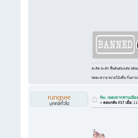
สะลิด สะลัก ขึ้นต้นต๋องเต๋ย หยังม
ขดตะหวาย หงายโอ้งตี๋น กิ๋นลาบหล
rungsee
Re: เพลงจากท่านเมืองเ
บุคคลทั่วไป
«
ตอบกลับ #17 เมื่อ:
11/