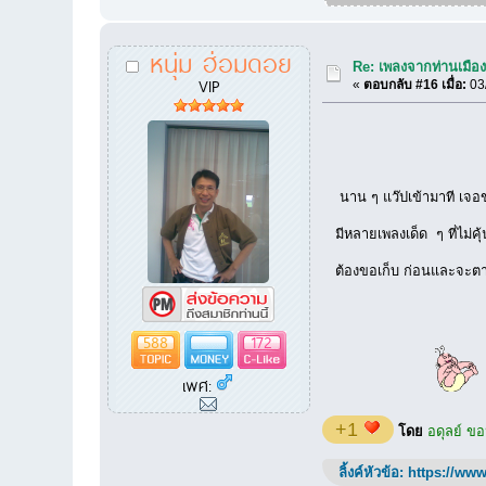
หนุ่ม ฮ่อมดอย
Re: เพลงจากท่านเมืองเ
VIP
«
ตอบกลับ #16 เมื่อ:
03/
นาน ๆ แว๊ปเข้ามาที เจอข
มีหลายเพลงเด็ด ๆ ที่ไม่ค
ต้องขอเก็บ ก่อนและจะตาม
588
172
เพศ:
+1
โดย
อดุลย์ ข
ลิ้งค์หัวข้อ:
https://www