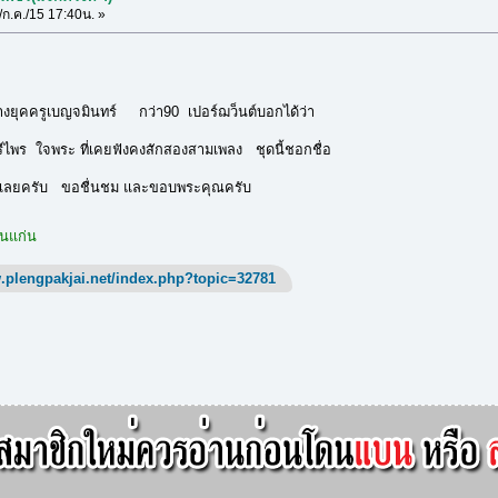
ก.ค./15 17:40น. »
งยุคครูเบญจมินทร์ กว่า90 เปอร์ฌว็นต์บอกได้ว่า
ไพร ใจพระ ที่เคยฟังคงสักสองสามเพลง ชุดนี้ชอกชื่อ
บถ้วนเลยครับ ขอชื่นชม และขอบพระคุณครับ
อนแก่น
.plengpakjai.net/index.php?topic=32781