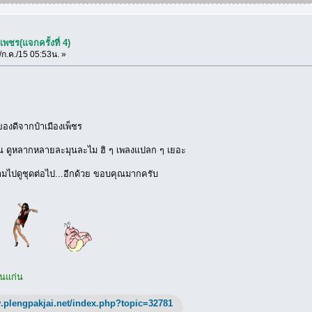
พชร(แจกครั้งที่ 4)
ก.ค./15 05:53น. »
องดีจากป๋าเมืองเพ็ชร
ุ้น ดูหลากหลายละมุนละไม ฮิ ๆ เพลงแปลก ๆ เยอะ
ไปดูชุดต่อไป...อีกด้วย ขอบคุณมากครับ
อนแก่น
.plengpakjai.net/index.php?topic=32781