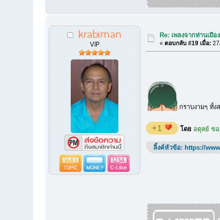
krabiman
Re: เพลงจากท่านเมืองเ
VIP
«
ตอบกลับ #19 เมื่อ:
27/
กราบงามๆ ทั้งส
+1
โดย
อดุลย์ ข
ลิ้งค์หัวข้อ:
https://www
1683
1234