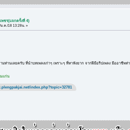
พชร(แจกครั้งที่ 4)
ม.ค./18 13:28น. »
ามท่านเลยครับ ที่นำบทเพลงเก่าๆ เพราะๆ ที่หาฟังยาก จากฝีมือริปเพลง มืออาชีพ
อนแก่น
.plengpakjai.net/index.php?topic=32781