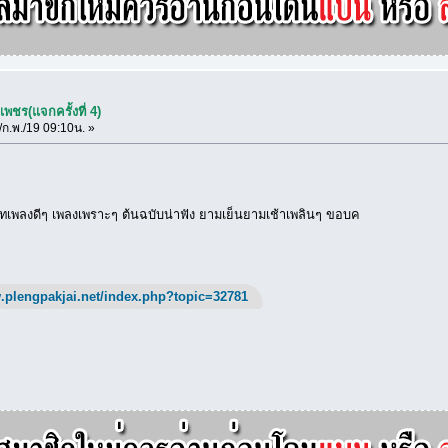
พชร(แจกครั้งที่ 4)
ก.พ./19 09:10น. »
เพลงดีๆ เพลงเพราะๆ ต้นฉบับน่าฟัง ยามเย็นยามเช้าเพลินๆ ขอบค
.plengpakjai.net/index.php?topic=32781