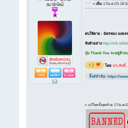
สมาชิกใหม่
«
เมื่อ:
17/ม.ค./15 18:3
ตบให้ตาย - ฉัตรทอง มงคล
ฟังตัวอย่าง
http://mfi.re/l
ปุ่ม Thank You จะอยู่ด้านบน
+2
โดย
ประสิทธิ์
,
0
71
ลิ้งค์หัวข้อ:
https://www
«
แก้ไขครั้งสุดท้าย: 17/ม.ค./