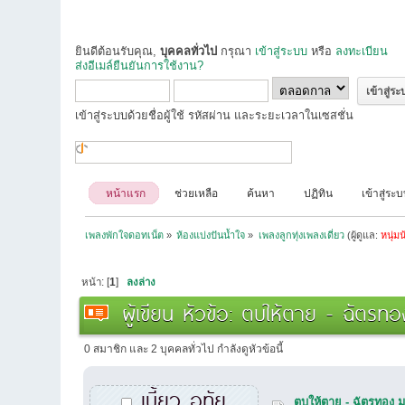
ยินดีต้อนรับคุณ,
บุคคลทั่วไป
กรุณา
เข้าสู่ระบบ
หรือ
ลงทะเบียน
ส่งอีเมล์ยืนยันการใช้งาน?
เข้าสู่ระบบด้วยชื่อผู้ใช้ รหัสผ่าน และระยะเวลาในเซสชั่น
หน้าแรก
ช่วยเหลือ
ค้นหา
ปฏิทิน
เข้าสู่ระ
เพลงพักใจดอทเน็ต
»
ห้องแบ่งปันน้ำใจ
»
เพลงลูกทุ่งเพลงเดี่ยว
(ผู้ดูแล:
หนุ่มน
หน้า: [
1
]
ลงล่าง
ผู้เขียน
หัวข้อ: ตบให้ตาย - ฉัตรทอ
0 สมาชิก และ 2 บุคคลทั่วไป กำลังดูหัวข้อนี้
เบี้ยว อุทัย
ตบให้ตาย - ฉัตรทอง