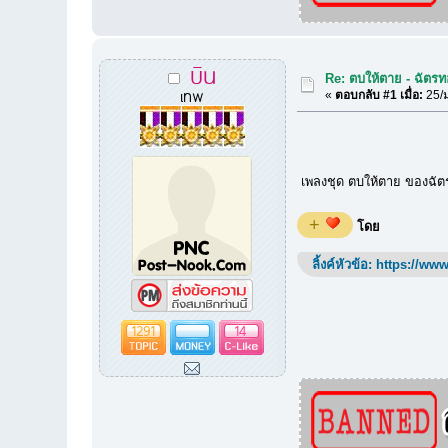
บิน
Re: ตบให้ตาย - ฉัตร
เทพ
«
ตอบกลับ #1 เมื่อ:
25/ม
เพลงชุด ตบให้ตาย ของฉัต
+
โดย
ลิ้งค์หัวข้อ:
https://www
1291
14