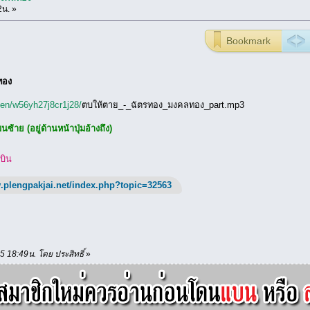
2น. »
Bookmark
ทอง
isten/w56yh27j8cr1j28/
ตบให้ตาย_-_ฉัตรทอง_มงคลทอง_part.mp3
ซ้าย (อยู่ด้านหน้าปุ่มอ้างถึง)
บิน
.plengpakjai.net/index.php?topic=32563
15 18:49น. โดย ประสิทธิ์
»