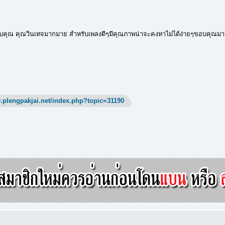
อบคุณ คุณวินเทจมากมาย สำหรับเพลงดีๆมีคุณภาพน่าจะคงหาไม่ได้ง่ายๆขอบคุณมาก
.plengpakjai.net/index.php?topic=31190