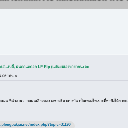
จ๊ะเอ๋...เบบี้, ฝนตกแดดอก LP Rip (แผ่นผมเองหายากนะจะ
4 06:16น. »
มน ที่นำงานจากแผ่นเสียงของวงชาตรีมาแบ่งปัน เป็นเพลงไพเราะที่หาฟังได้ยากแล
.plengpakjai.net/index.php?topic=31190