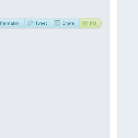
Permalink
Tweet
Share
PM