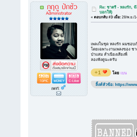
ภูฤดู ปักซัว
Re: ชาตรี - หลงรัก, 
Administrator
บอกให้)
«
ตอบกลับ #3 เมื่อ:
28/พ.ย./1
เพลงในชุด หลงรัก ผมชอบเป
โดยเฉพาะงานเพลงของ ชาตรี 
ป่าแสม สำเนียงเสียงพี่
ลองฟังดูนะครับ
+1
โดย
เบน
4207
3178
ลิ้งค์หัวข้อ:
https://www
เพศ: