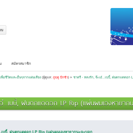
บบ
สมัครสมาชิก
พื่อชีวิตและอื่นๆจากแผ่นเสียง
(ผู้ดูแล:
ภูฤดู ปักซัว
) »
ชาตรี - หลงรัก, จ๊ะเอ๋...เบบี้, ฝนตกแดด
ะเอ๋...เบบี้, ฝนตกแดดอก LP Rip (แผ่นผมเองหายากน
อ๋...เบบี้, ฝนตกแดดอก LP Rip (แผ่นผมเองหายากนะจะบอก