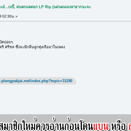
จ๊ะเอ๋...เบบี้, ฝนตกแดดอก LP Rip (แผ่นผมเองหายากนะจะ
4 02:30น. »
ิดบ่อยๆ
ศรีชล ซึ่งจะมีกลิ่นลูกทุ่งเจือมาในเพลง
.plengpakjai.net/index.php?topic=31190