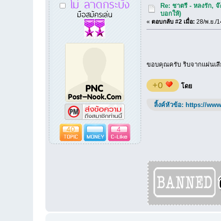
โม่ ลาดกระบัง
Re: ชาตรี - หลงรัก, 
มือสมัครเล่น
บอกให้)
«
ตอบกลับ #2 เมื่อ:
28/พ.ย./1
ขอบคุณครับ ริบจากแผ่นเสี
+0
โดย
ลิ้งค์หัวข้อ:
https://www
40
4