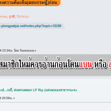
biman
,
ภูวดี
,
ป๊อกคอม
.plengpakjai.net/index.php?topic=31190
./14 15:34น. โดย วินเทจแมน
»
จ๊ะเอ๋...เบบี้, ฝนตกแดดอก LP Rip (แผ่นผมเองหายากนะจะ
4 20:59น. »