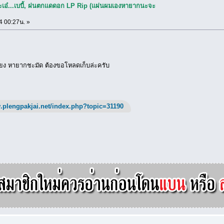
จ๊ะเอ๋...เบบี้, ฝนตกแดดอก LP Rip (แผ่นผมเองหายากนะจะ
4 00:27น. »
ยง หายากชะมัด ต้องขอโหลดเก็บล่ะครับ
.plengpakjai.net/index.php?topic=31190