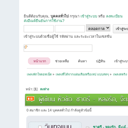
ยินดีต้อนรับคุณ,
บุคคลทั่วไป
กรุณา
เข้าสู่ระบบ
หรือ
ลงทะเบียน
ส่งอีเมล์ยืนยันการใช้งาน?
เข้าสู่ระบบด้วยชื่อผู้ใช้ รหัสผ่าน และระยะเวลาในเซสชั่น
หน้าแรก
ช่วยเหลือ
ค้นหา
ปฏิทิน
เข้าสู่ระ
เพลงพักใจดอทเน็ต
»
เพลงที่ได้จากแผ่นเสียงหรือเทป แบบสดๆ
»
เพลงสตริง เ
หน้า: [
1
]
ลงล่าง
ผู้เขียน
หัวข้อ: ชาตรี - หลงรัก, จ๊
0 สมาชิก และ 14 บุคคลทั่วไป กำลังดูหัวข้อนี้
วินเทจแมน
ชาตรี - หลงรัก, จ๊ะเ