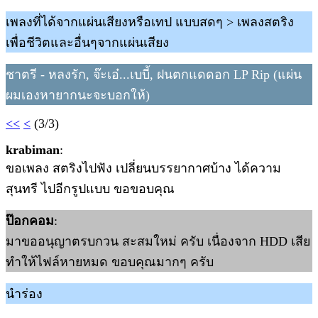
เพลงที่ได้จากแผ่นเสียงหรือเทป แบบสดๆ > เพลงสตริง
เพื่อชีวิตและอื่นๆจากแผ่นเสียง
ชาตรี - หลงรัก, จ๊ะเอ๋...เบบี้, ฝนตกแดดอก LP Rip (แผ่น
ผมเองหายากนะจะบอกให้)
<<
<
(3/3)
krabiman
:
ขอเพลง สตริงไปฟัง เปลี่ยนบรรยากาศบ้าง ได้ความ
สุนทรี ไปอีกรูปแบบ ขอขอบคุณ
ป๊อกคอม
:
มาขออนุญาตรบกวน สะสมใหม่ ครับ เนื่องจาก HDD เสีย
ทำให้ไฟล์หายหมด ขอบคุณมากๆ ครับ
นำร่อง