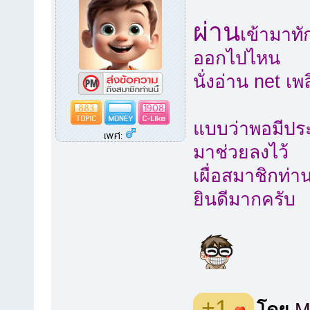
ผ่าน
เข้ามาทั
ออกไปไหน
นั่งอ่าน net เ
883
1908
แบบว่าพอมีปร
เพศ:
มาช่วยลงไว้
เผื่อสมาชิกท่
ยินดีมากครับ
+1