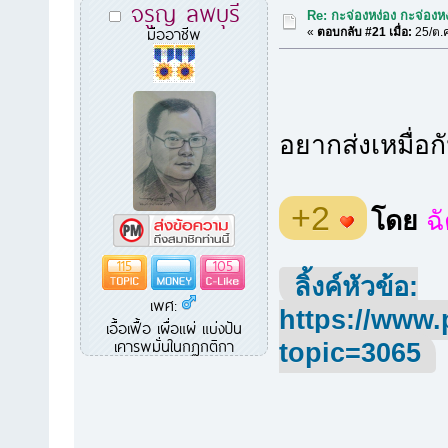
จรูญ ลพบุรี
Re: กะจ่องหง่อง กะจ่องหง่
มืออาชีพ
«
ตอบกลับ #21 เมื่อ:
25/ต.ค
อยากส่งเหมื่อ
+2
โดย
ฉ
115
105
ลิ้งค์หัวข้อ:
เพศ:
https://www.
เอื้อเฟื้อ เผื่อแผ่ แบ่งปัน
เคารพมั่นในกฏกติกา
topic=3065