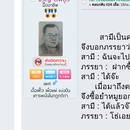
มืออาชีพ
«
ตอบกลับ #24 เมื่อ:
16/เม.
สามีเป็นคนขี
จึงบอกภรรยาว
สามี : ฉันจะ
ภรรยา : ฝากซื้
115
105
สามี : ได้จ๊ะ
เพศ:
เมื่อมาถึงตลา
เอื้อเฟื้อ เผื่อแผ่ แบ่งปัน
จึงซื้อยำหมูย
เคารพมั่นในกฏกติกา
สามี : ได้แล้
ภรรยา : โธ่เอ