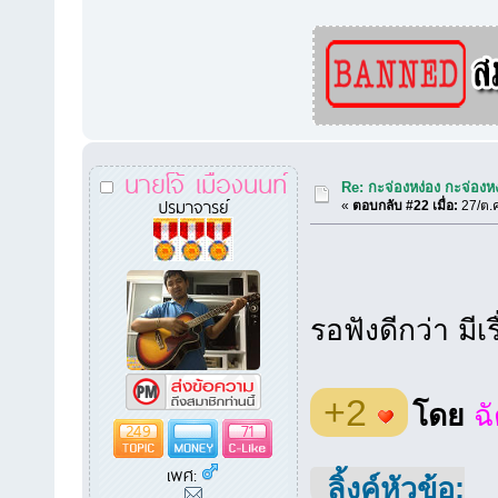
นายโจ้ เมืองนนท์
Re: กะจ่องหง่อง กะจ่องหง่
ปรมาจารย์
«
ตอบกลับ #22 เมื่อ:
27/ต.ค
รอฟังดีกว่า มีเ
+2
โดย
ฉ
249
71
เพศ:
ลิ้งค์หัวข้อ: