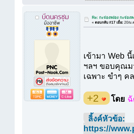
บีดนครชุม
Re: กะจ่องหง่อง กะจ่องหง่
มืออาชีพ
«
ตอบกลับ #17 เมื่อ:
20/ม.ค
เข้ามา Web นี้เพ
ฯลฯ ขอบคุณมากค
เฉพาะ ขำๆ คล
163
14
+2
โดย
ฉ
ลิ้งค์หัวข้อ:
https://www.