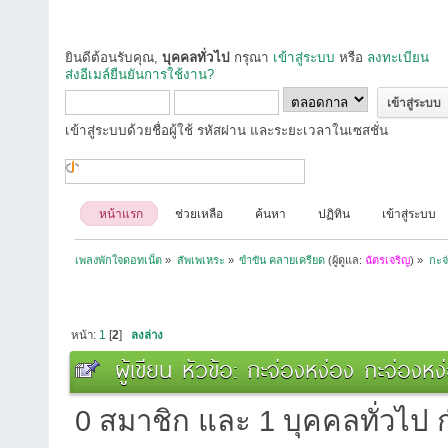
ยินดีต้อนรับคุณ,
บุคคลทั่วไป
กรุณา
เข้าสู่ระบบ
หรือ
ลงทะเบียน
ส่งอีเมล์ยืนยันการใช้งาน?
เข้าสู่ระบบด้วยชื่อผู้ใช้ รหัสผ่าน และระยะเวลาในเซสชั่น
หน้าแรก
ช่วยเหลือ
ค้นหา
ปฏิทิน
เข้าสู่ระบบ
เพลงพักใจดอทเน็ต
»
สัพเพเหระ
»
ขำขัน คลายเครียด
(ผู้ดูแล:
ฉัตรเจริญ
) »
กะจ่
หน้า:
1
[
2
]
ลงล่าง
ผู้เขียน
หัวข้อ: กะจ่องหง่อง กะจ่องหง่
0 สมาชิก และ 1 บุคคลทั่วไป กำ