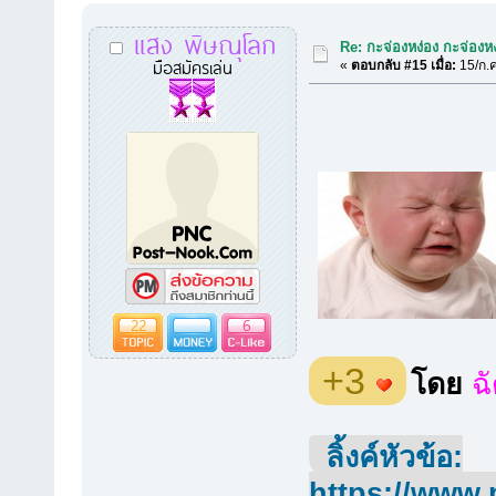
แสง พิษณุโลก
Re: กะจ่องหง่อง กะจ่องหง่
มือสมัครเล่น
«
ตอบกลับ #15 เมื่อ:
15/ก.ค
22
6
+3
โดย
ฉ
ลิ้งค์หัวข้อ:
https://www.