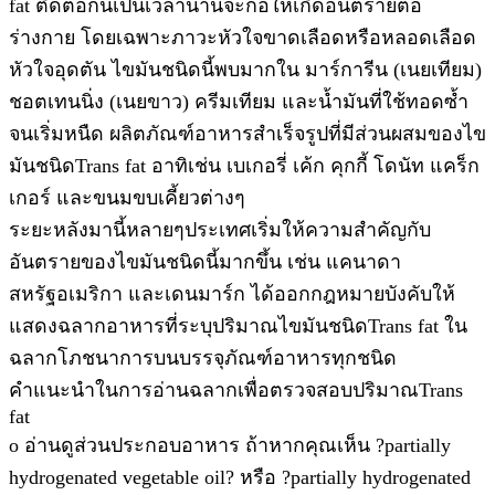
fat ติดต่อกันเป็นเวลานานจะก่อให้เกิดอันตรายต่อ
ร่างกาย โดยเฉพาะภาวะหัวใจขาดเลือดหรือหลอดเลือด
หัวใจอุดตัน ไขมันชนิดนี้พบมากใน มาร์การีน (เนยเทียม)
ชอตเทนนิ่ง (เนยขาว) ครีมเทียม และน้ำมันที่ใช้ทอดซ้ำ
จนเริ่มหนืด ผลิตภัณฑ์อาหารสำเร็จรูปที่มีส่วนผสมของไข
มันชนิดTrans fat อาทิเช่น เบเกอรี่ เค้ก คุกกี้ โดนัท แคร็ก
เกอร์ และขนมขบเคี้ยวต่างๆ
ระยะหลังมานี้หลายๆประเทศเริ่มให้ความสำคัญกับ
อันตรายของไขมันชนิดนี้มากขึ้น เช่น แคนาดา
สหรัฐอเมริกา และเดนมาร์ก ได้ออกกฎหมายบังคับให้
แสดงฉลากอาหารที่ระบุปริมาณไขมันชนิดTrans fat ใน
ฉลากโภชนาการบนบรรจุภัณฑ์อาหารทุกชนิด
คำแนะนำในการอ่านฉลากเพื่อตรวจสอบปริมาณTrans
fat
o อ่านดูส่วนประกอบอาหาร ถ้าหากคุณเห็น ?partially
hydrogenated vegetable oil? หรือ ?partially hydrogenated