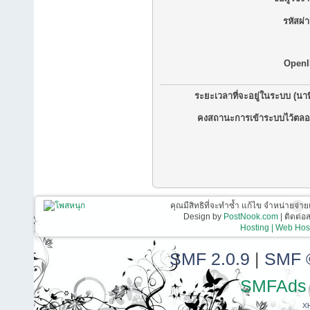
รหัสผ่
OpenI
ระยะเวลาที่จะอยู่ในระบบ (นาท
คงสถานะการเข้าระบบไว้ตลอ
คุณมีสิทธิที่จะทำซ้ำ แก้ไข จำหน่ายจ่าย
Design by
PostNook.com
| ติดต่
Hosting | Web Host
SMF 2.0.9
|
SMF 
SMFAds
X