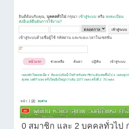
ยินดีต้อนรับคุณ,
บุคคลทั่วไป
กรุณา
เข้าสู่ระบบ
หรือ
ลงทะเบียน
ส่งอีเมล์ยืนยันการใช้งาน?
เข้าสู่ระบบด้วยชื่อผู้ใช้ รหัสผ่าน และระยะเวลาในเซสชั่น
หน้าแรก
ช่วยเหลือ
ค้นหา
ปฏิทิน
เข้าสู่ระบบ
เพลงพักใจดอทเน็ต
»
ห้องแบ่งปันน้ำใจสำหรับสมาชิกระดับเทพขึ้นไป
»
เพลงลูกก
สุเทพ วงศ์กำแหง ครั้งใหม่ยิ่งใหญ่กว่าเดิม 1077 เพลง ครั้งที่ 2  70 เพลง
หน้า:
1
[
2
]
ลงล่าง
ผู้เขียน
หัวข้อ: สุเทพ วงศ์กำแหง ครั้ง
(อ่าน 7832 ครั้ง)
0 สมาชิก และ 2 บุคคลทั่วไป กำ