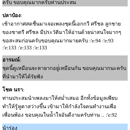
ครับ ขอบคุณมากครับท่านประสม
ปลาป๋อง
:
เช้าอากาศสดชื่นมาเจอเพลงชุดนี้เอกกวี ศรีชล ลูกชาย
ของชาตรี ศรีชล มีประวัติมาให้อ่านด้วยน่าสนใจมากๆ
ขอสะสมก่อนครับขอบคุณมากมายครับ :'e:94 :'e:93
:'e:133 :'e:133 :'e:133
อารมณ์
:
ชุดนี้ดูเหมือนจะหายากอยู่่เหมือนกัน ขอบคุณมากนะครับ
ที่นำมาให้ได้รัยฟัง
โชค นรา
:
ท่านประสมนำเพลงมาให้สม่ำเสมอ อีกทั้งข้อมูลเพียบ
ทำให้รู้หูตาสว่างขึ้น เข้ามาให้กำลังใจคนทำงานเพื่อ
เพื่อนพ้อง ขอบคุณในน้ำใจอันดีงามครับท่าน .. :'e:92
นำร่อง