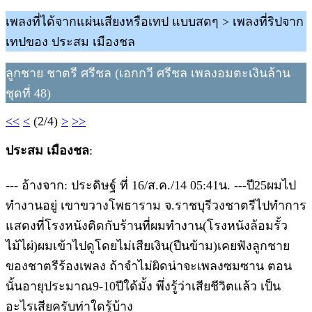
เพลงที่ได้จากแผ่นเสียงหรือเทป แบบสดๆ > เพลงที่ริปจาก
เทปของ ประสม เมืองชล
ลูกชาย ชาตรี ศรีชล (เอกกวี ศรีชล เพลงอมตะเงินล้าน
ชุดที่ 48)
<<
<
(2/4)
>
>>
ประสม เมืองชล
:
--- อ้างจาก: ประดิษฐ์ ที่ 16/ส.ค./14 05:41น. ---ปี25ผมไป
ทำงานอยู่ เขาขวางโพธาราม จ.ราชบุรีวงชาตรีไปทำการ
แสดงที่โรงหนังติดกับร้านที่ผมทำงาน(โรงหนังล้อมรั้ว
ไม้ไผ่)ผมเข้าไปดูโดยไม่เสียเงิน(ปีนข้าม)เคยฟังลูกชาย
ของชาตรีร้องเพลง ถ้าจำไม่ผิดน่าจะเพลงซมซาน ตอน
นั้นอายุประมาณ9-10ปีใด้มั้ง พึ่งรู้ว่าเสียชีวิตแล้ว เป็น
อะไรเสียครับท่าใดรู้บ้าง