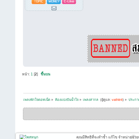
หน้า:
1
[
2
]
ขึ้นบน
เพลงพักใจดอทเน็ต
»
ห้องแบ่งปันน้ำใจ
»
เพลงสากล 
(ผู้ดูแล:
vathitrit
) »
ประกาศถ
คุณมีสิทธิที่จะทำซ้ำ แก้ไข จำหน่ายจ่าย