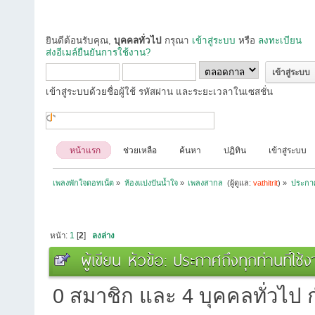
ยินดีต้อนรับคุณ,
บุคคลทั่วไป
กรุณา
เข้าสู่ระบบ
หรือ
ลงทะเบียน
ส่งอีเมล์ยืนยันการใช้งาน?
เข้าสู่ระบบด้วยชื่อผู้ใช้ รหัสผ่าน และระยะเวลาในเซสชั่น
หน้าแรก
ช่วยเหลือ
ค้นหา
ปฏิทิน
เข้าสู่ระบบ
เพลงพักใจดอทเน็ต
»
ห้องแบ่งปันน้ำใจ
»
เพลงสากล 
(ผู้ดูแล:
vathitrit
) »
ประกาศถ
หน้า:
1
[
2
]
ลงล่าง
ผู้เขียน
หัวข้อ: ประกาศถึงทุกท่านที่ใช้
0 สมาชิก และ 4 บุคคลทั่วไป กำ