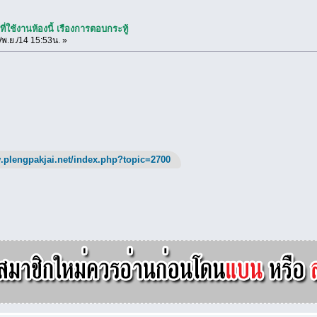
ี่ใช้งานห้องนี้ เรืองการตอบกระทู้
พ.ย./14 15:53น. »
.plengpakjai.net/index.php?topic=2700