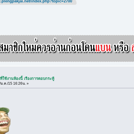
.plengpakjai.net/index.php?topic=2700
ี่ใช้งานห้องนี้ เรืองการตอบกระทู้
ม.ค./15 16:26น. »