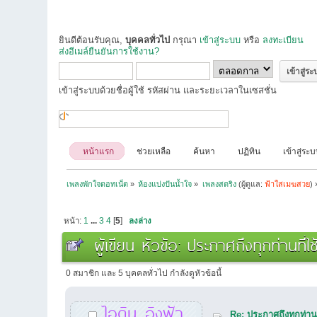
ยินดีต้อนรับคุณ,
บุคคลทั่วไป
กรุณา
เข้าสู่ระบบ
หรือ
ลงทะเบียน
ส่งอีเมล์ยืนยันการใช้งาน?
เข้าสู่ระบบด้วยชื่อผู้ใช้ รหัสผ่าน และระยะเวลาในเซสชั่น
หน้าแรก
ช่วยเหลือ
ค้นหา
ปฏิทิน
เข้าสู่ระ
เพลงพักใจดอทเน็ต
»
ห้องแบ่งปันน้ำใจ
»
เพลงสตริง
(ผู้ดูแล:
ฟ้าใสเมฆสวย
) 
หน้า:
1
...
3
4
[
5
]
ลงล่าง
ผู้เขียน
หัวข้อ: ประกาศถึงทุกท่านที่ใ
0 สมาชิก และ 5 บุคคลทั่วไป กำลังดูหัวข้อนี้
ไอดิน_อิงฟ้า
Re: ประกาศถึงทุกท่านท