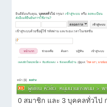
ยินดีต้อนรับคุณ,
บุคคลทั่วไป
กรุณา
เข้าสู่ระบบ
หรือ
ลงทะเบียน
ส่งอีเมล์ยืนยันการใช้งาน?
เข้าสู่ระบบด้วยชื่อผู้ใช้ รหัสผ่าน และระยะเวลาในเซสชั่น
หน้าแรก
ช่วยเหลือ
ค้นหา
ปฏิทิน
เข้าสู่ระบบ
เพลงพักใจดอทเน็ต
»
ห้องฟังเพลง 
»
ฟังเพลงพื้นบ้าน 
(ผู้ดูแล:
โชค นรา
,
นายน้อ
หน้า: [
1
]
ลงล่าง
ผู้เขียน
หัวข้อ: หนุ่มนานครพนม > พรศ
0 สมาชิก และ 3 บุคคลทั่วไป กำ