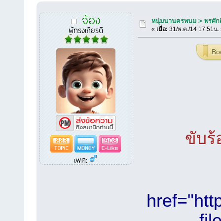
จ้อง
หนุ่มนานครพนม > พรศักดิ
ผู้ทรงเกียรติ
«
เมื่อ:
31/พ.ค./14 17:51น.
Bo
ขับร้
883
1908
เพศ:
href="htt
fi