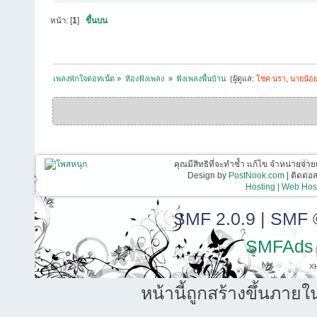
หน้า: [
1
]
ขึ้นบน
เพลงพักใจดอทเน็ต
»
ห้องฟังเพลง 
»
ฟังเพลงพื้นบ้าน 
(ผู้ดูแล:
โชค นรา
,
นายน้อ
คุณมีสิทธิที่จะทำซ้ำ แก้ไข จำหน่ายจ่าย
Design by
PostNook.com
| ติดต่
Hosting | Web Host
SMF 2.0.9
|
SMF 
SMFAds
X
หน้านี้ถูกสร้างขึ้นภายใ