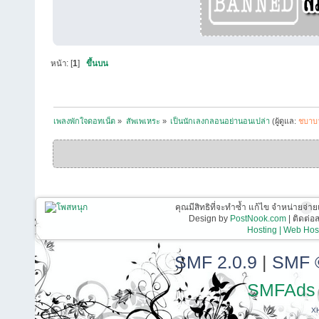
หน้า: [
1
]
ขึ้นบน
เพลงพักใจดอทเน็ต
»
สัพเพเหระ
»
เป็นนักเลงกลอนอย่านอนเปล่า
(ผู้ดูแล:
ชบาบ
คุณมีสิทธิที่จะทำซ้ำ แก้ไข จำหน่ายจ่าย
Design by
PostNook.com
| ติดต่
Hosting | Web Host
SMF 2.0.9
|
SMF 
SMFAds
X