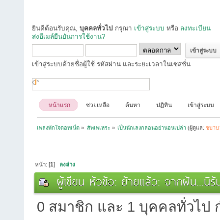
ยินดีต้อนรับคุณ,
บุคคลทั่วไป
กรุณา
เข้าสู่ระบบ
หรือ
ลงทะเบียน
ส่งอีเมล์ยืนยันการใช้งาน?
เข้าสู่ระบบด้วยชื่อผู้ใช้ รหัสผ่าน และระยะเวลาในเซสชั่น
หน้าแรก
ช่วยเหลือ
ค้นหา
ปฏิทิน
เข้าสู่ระบบ
เพลงพักใจดอทเน็ต
»
สัพเพเหระ
»
เป็นนักเลงกลอนอย่านอนเปล่า
(ผู้ดูแล:
ชบาบ
หน้า: [
1
]
ลงล่าง
ผู้เขียน
หัวข้อ: ย้ายแล้ว: จากฝัน...นิร
0 สมาชิก และ 1 บุคคลทั่วไป กำ