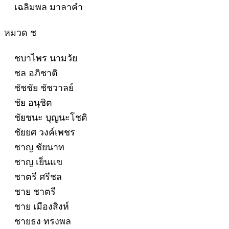
เฉลิมพล มาลาคำ
หมวด ช
ชบาไพร นามวัย
ชล อภิชาติ
ชัชชัย ชัชวาลย์
ชัย อนุชิต
ชัยชนะ บุญนะโชติ
ชัยยศ วงค์เพชร
ชาญ ชัยนาท
ชาญ เย็นแข
ชาตรี ศรีชล
ชาย ชาตรี
ชาย เมืองสิงห์
ชายธง ทรงพล