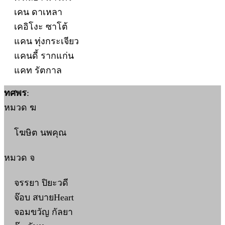
เคน ดาเหลา
เคอิโงะ ซาโต้
แคน ทุ่งกระเจียว
แคนดี้ รากแก่น
แคท รัตกาล
ทศพร
:
หมวด ฆ
โฆษิต นพคุณ
หมวด จ
จรรยา ปิยะวดี
จ๊อบ สบายHeart
จอมขวัญ กัลยา