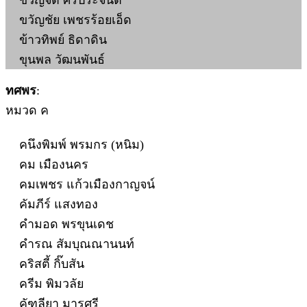
ขวัญจิต ศรีประจันต์
ขวัญชัย เพชรร้อยเอ็ด
ข้าวทิพย์ ธิดาดิน
ขุนพล วัฒนพันธ์
ทศพร
:
หมวด ค
คนึงพิมพ์ พรมกร (หนิม)
คม เมืองนคร
คมเพชร แก้วเมืองกาญจน์
คัมภีร์ แสงทอง
คำมอด พรขุนเดช
คำรณ สัมบุณณานนท์
คริสตี้ กิ๊บสัน
ครีม พิมวลัย
คัฑลียา มารศรี