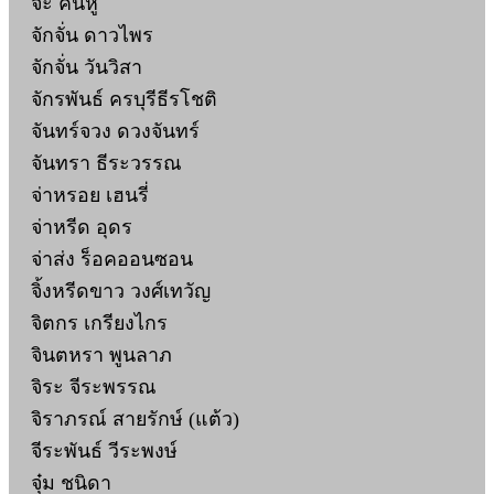
จ๊ะ คันหู
จักจั่น ดาวไพร
จักจั่น วันวิสา
จักรพันธ์ ครบุรีธีรโชติ
จันทร์จวง ดวงจันทร์
จันทรา ธีระวรรณ
จ่าหรอย เฮนรี่
จ่าหรีด อุดร
จ่าส่ง ร็อคออนซอน
จิ้งหรีดขาว วงศ์เทวัญ
จิตกร เกรียงไกร
จินตหรา พูนลาภ
จิระ จีระพรรณ
จิราภรณ์ สายรักษ์ (แต้ว)
จีระพันธ์ วีระพงษ์
จุ๋ม ชนิดา