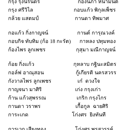
กรุง รุ่งนิรันดร์ ก้องนภา หน้ามนต์
กรุง ศรีวิไล กอบแก้ว พิกุลเพ็ชร
กล้วย แสตมป์ กานดา ทิพมาศ
กอแก้ว กิ่งกาญจน์ กานต์ การุณวงค์
กอบกิจ ทับทิม (ก้อ 18 กะรัต) กาหลง ปทุมทอง
ก้องไพร ลูกเพชร กุสุมา มณีกาญจน์
ก้อย กิ่งแก้ว กุหลาบ กฐินะสมิตร
กอล์ฟ อาณุสอน กู้เกียรติ นครสวรร
กังวาลไพร ลูกเพชร เก๋ ดวงใจ
กาญจนา มาศิริ เก่ง กรุงเก่า
ก้าน แก้วสุพรรณ เกริก กรุงไกร
กานดา วราพร เกื้อกูล ฉายศิริ
การะเกด โก่งศร ยิงทันที
การเวก เสียงทอง โก่งศร พรสวรรค์