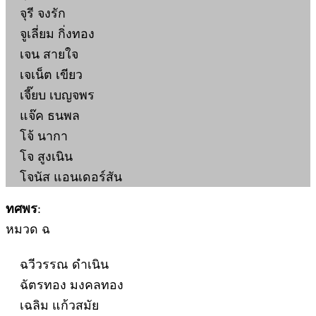
จุรี จงรัก
จูเลี่ยม กิ่งทอง
เจน สายใจ
เจเน็ต เขียว
เจี๊ยบ เบญจพร
แจ๊ค ธนพล
โจ้ นากา
โจ สูงเนิน
โจนัส แอนเดอร์สัน
ทศพร
:
หมวด ฉ
ฉวีวรรณ ดำเนิน
ฉัตรทอง มงคลทอง
เฉลิม แก้วสมัย