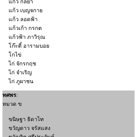
แก้ว กัลยา
แก้ว เบญจกาย
แก้ว ลอดฟ้า
แก้วเก้า กรกต
แก้วฟ้า ภาวิรุณ
โก๊ะตี๋ อารามบอย
โกไข่
ไก่ จักรกฤช
ไก่ จำเริญ
ไก่ ภูผาชน
ทศพร
:
หมวด ข
ขนิษฐา ธิดาไท
ขวัญดาว จรัสแสง