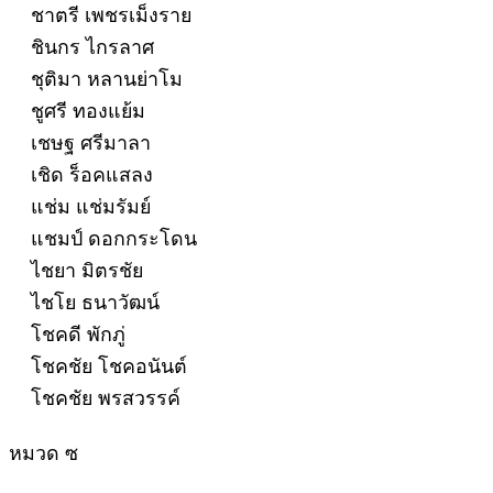
ชาตรี เพชรเม็งราย
ชินกร ไกรลาศ
ชุติมา หลานย่าโม
ชูศรี ทองแย้ม
เชษฐ ศรีมาลา
เชิด ร็อคแสลง
แช่ม แช่มรัมย์
แชมป์ ดอกกระโดน
ไชยา มิตรชัย
ไชโย ธนาวัฒน์
โชคดี พักภู่
โชคชัย โชคอนันต์
โชคชัย พรสวรรค์
หมวด ซ