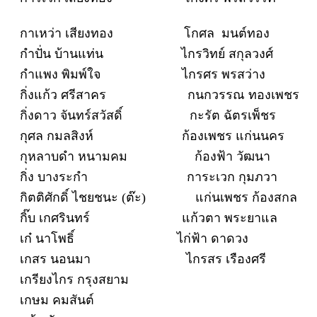
กาเหว่า เสียงทอง โกศล มนต์ทอง
กำปั่น บ้านแท่น ไกรวิทย์ สกุลวงศ์
กำแพง พิมพ์ใจ ไกรศร พรสว่าง
กิ่งแก้ว ศรีสาคร กนกวรรณ ทองเพชร
กิ่งดาว จันทร์สวัสดิ์ กะรัต ฉัตรเพ็ชร
กุศล กมลสิงห์ ก้องเพชร แก่นนคร
กุหลาบดำ หนามคม ก้องฟ้า วัฒนา
กิ่ง บางระกำ การะเวก กุมภวา
กิตติศักดิ์ ไชยชนะ (ต๊ะ) แก่นเพชร ก้องสกล
กิ๊บ เกศรินทร์ แก้วตา พระยาแล
เก๋ นาโพธิ์ ไก่ฟ้า ดาดวง
เกสร นอนมา ไกรสร เรืองศรี
เกรียงไกร กรุงสยาม
เกษม คมสันต์