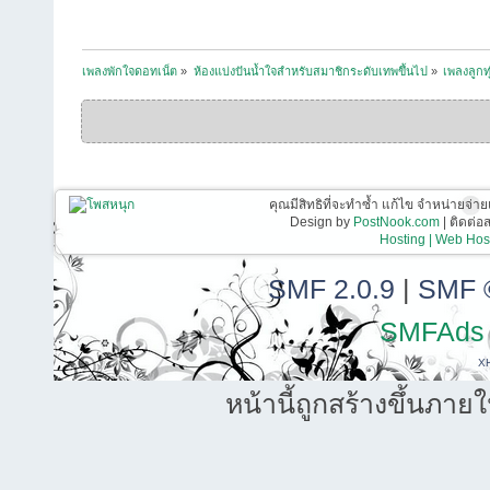
เพลงพักใจดอทเน็ต
»
ห้องแบ่งปันน้ำใจสำหรับสมาชิกระดับเทพขึ้นไป
»
เพลงลูกท
คุณมีสิทธิที่จะทำซ้ำ แก้ไข จำหน่ายจ่าย
Design by
PostNook.com
| ติดต่
Hosting | Web Host
SMF 2.0.9
|
SMF 
SMFAds
X
หน้านี้ถูกสร้างขึ้นภาย