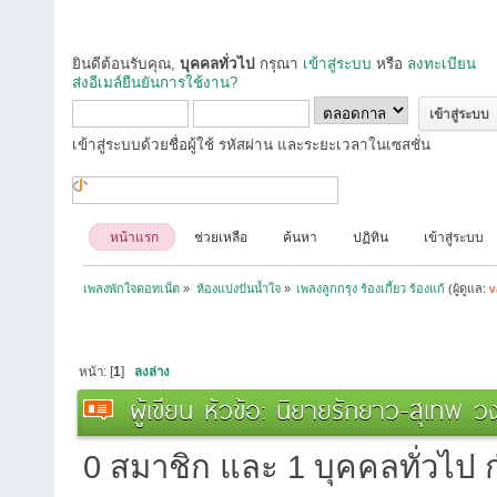
ยินดีต้อนรับคุณ,
บุคคลทั่วไป
กรุณา
เข้าสู่ระบบ
หรือ
ลงทะเบียน
ส่งอีเมล์ยืนยันการใช้งาน?
เข้าสู่ระบบด้วยชื่อผู้ใช้ รหัสผ่าน และระยะเวลาในเซสชั่น
หน้าแรก
ช่วยเหลือ
ค้นหา
ปฏิทิน
เข้าสู่ระบบ
เพลงพักใจดอทเน็ต
»
ห้องแบ่งปันน้ำใจ
»
เพลงลูกกรุง ร้องเกี้ยว ร้องแก้
(ผู้ดูแล:
v
หน้า: [
1
]
ลงล่าง
ผู้เขียน
หัวข้อ: นิยายรักยาว-สุเทพ วง
0 สมาชิก และ 1 บุคคลทั่วไป กำ