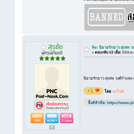
สุรชัย
Re: นิยายรักยาว-สุเทพ วง
ผู้ทรงเกียรติ
«
ตอบกลับ #2 เมื่อ:
03/ส.ค.
นิยายรักยาว-สุเทพ วงศ์กำแหง-อุ
+1
โดย
ธงโชติ
ลิ้งค์หัวข้อ:
https://www.p
5022
588