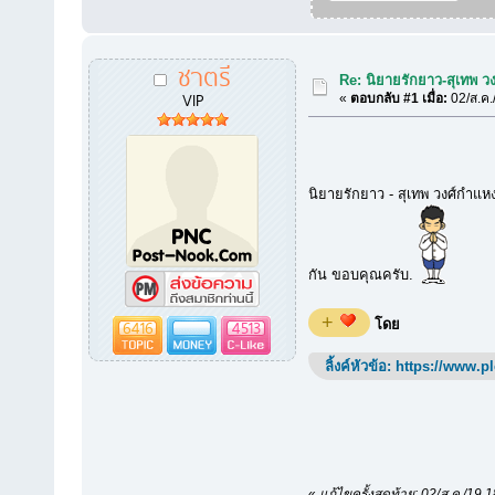
ชาตรี
Re: นิยายรักยาว-สุเทพ วง
VIP
«
ตอบกลับ #1 เมื่อ:
02/ส.ค.
นิยายรักยาว - สุเทพ วงศ์กำแหง+
กัน ขอบคุณครับ.
+
6416
4513
โดย
ลิ้งค์หัวข้อ:
https://www.p
«
แก้ไขครั้งสุดท้าย: 02/ส.ค./19 