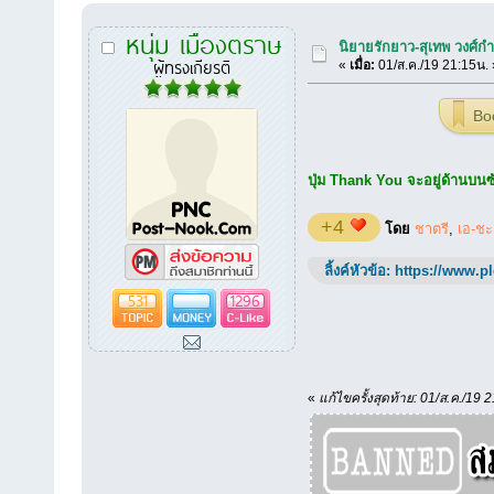
หนุ่ม เมืองตราษ
นิยายรักยาว-สุเทพ วงศ์กำ
ผู้ทรงเกียรติ
«
เมื่อ:
01/ส.ค./19 21:15น. 
Bo
ปุ่ม Thank You จะอยู่ด้านบนซ้า
+4
โดย
ชาตรี
,
เอ-ช
ลิ้งค์หัวข้อ:
https://www.p
531
1296
«
แก้ไขครั้งสุดท้าย: 01/ส.ค./19 