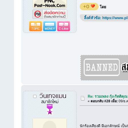
+0
โดย
ลิ้งค์หัวข้อ:
https://www.p
15
2
วินเทจแมน
Re: รวมเพลง กุ้ง-กิตติคุณ
สมาชิกใหม่
«
ตอบกลับ #28 เมื่อ:
09/ธ.ค
นักร้องเสียงดี มีเอกลักษณ์ เป็