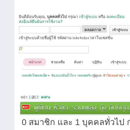
ยินดีต้อนรับคุณ,
บุคคลทั่วไป
กรุณา
เข้าสู่ระบบ
หรือ
ลงทะเบียน
ส่งอีเมล์ยืนยันการใช้งาน?
เข้าสู่ระบบด้วยชื่อผู้ใช้ รหัสผ่าน และระยะเวลาในเซสชั่น
หน้าแรก
ช่วยเหลือ
ค้นหา
ปฏิทิน
เข้าสู่ระบบ
เพลงพักใจดอทเน็ต
»
ห้องแบ่งปันน้ำใจ
»
เพลงสตริง
(ผู้ดูแล:
ฟ้าใสเมฆสวย
) »
รว
หน้า:
1
[
2
]
3
ลงล่าง
ผู้เขียน
หัวข้อ: รวมเพลง กุ้ง-กิตติคุ
0 สมาชิก และ 1 บุคคลทั่วไป กำ