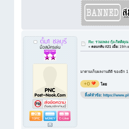
ตั้ม1 ชลบุรี
Re: รวมเพลง กุ้ง-กิตติคุณ
มือสมัครเล่น
«
ตอบกลับ #21 เมื่อ:
19/ก.ย
มาตามเก็บผลงานดีดี ของอีก 1
+0
โดย
ลิ้งค์หัวข้อ:
https://www.p
29
3