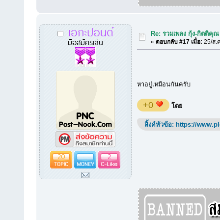
เอกะปอนด์
Re: รวมเพลง กุ้ง-กิตติคุณ
มือสมัครเล่น
«
ตอบกลับ #17 เมื่อ:
25/ส.ค
หาอยู่เหมือนกันครับ
+0
โดย
ลิ้งค์หัวข้อ:
https://www.p
20
2