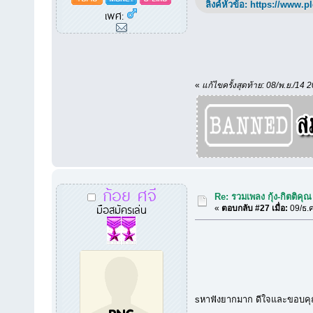
ลิ้งค์หัวข้อ:
https://www.p
เพศ:
«
แก้ไขครั้งสุดท้าย: 08/พ.ย./14 
ก้อย ศจี
Re: รวมเพลง กุ้ง-กิตติคุณ
มือสมัครเล่น
«
ตอบกลับ #27 เมื่อ:
09/ธ.ค
sหาฟังยากมาก ดีใจและขอบคุณ