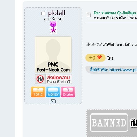
plotall
Re: รวมเพลง กุ้ง-กิตติคุณ
สมาชิกใหม่
«
ตอบกลับ #15 เมื่อ:
17/ส.ค
เป็นกำลังใจให้ที่นำมาแบ่งปั
+0
โดย
ลิ้งค์หัวข้อ:
https://www.p
0
3