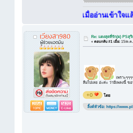
ร์ดและห้องโหลดเพลง เมื่ออ่านเข้าใจแล้วก็ต
เวียงสา980
Re: แดงสุดที่รัก(ผ) PSสุ
ผู้ช่วยแอตมิน
«
ตอบกลับ #1 เมื่อ:
15/ต.ค.
เพราะๆๆๆๆๆๆ
ลืมไปเลย อ่ะค่ะ ว่ามีเพลงนี้ ขอ
+0
โดย
2354
1470
ลิ้งค์หัวข้อ:
https://www.p