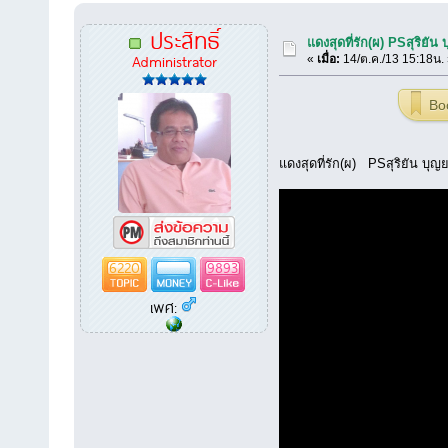
ประสิทธิ์
แดงสุดที่รัก(ผ) PSสุริยั
Administrator
«
เมื่อ:
14/ต.ค./13 15:18น.
Bo
แดงสุดที่รัก(ผ) PSสุริยัน บุ
6220
9893
เพศ: