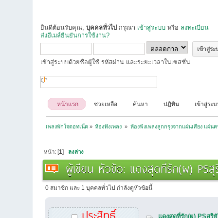
ยินดีต้อนรับคุณ,
บุคคลทั่วไป
กรุณา
เข้าสู่ระบบ
หรือ
ลงทะเบียน
ส่งอีเมล์ยืนยันการใช้งาน?
เข้าสู่ระบบด้วยชื่อผู้ใช้ รหัสผ่าน และระยะเวลาในเซสชั่น
หน้าแรก
ช่วยเหลือ
ค้นหา
ปฏิทิน
เข้าสู่ระ
เพลงพักใจดอทเน็ต
»
ห้องฟังเพลง 
»
ห้องฟังเพลงลูกกรุงจากแผ่นเสียง แผ่นคร
หน้า: [
1
]
ลงล่าง
ผู้เขียน
หัวข้อ: แดงสุดที่รัก(ผ) PS
0 สมาชิก และ 1 บุคคลทั่วไป กำลังดูหัวข้อนี้
ประสิทธิ์
แดงสุดที่รัก(ผ) PSสุร