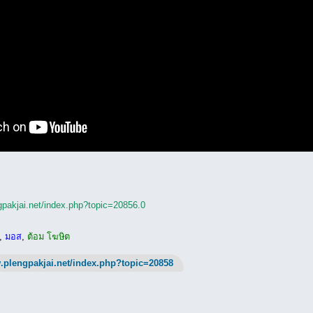
gpakjai.net/index.php?topic=20856.0
,
มอส
,
ต้อม โฆษิต
.plengpakjai.net/index.php?topic=20858