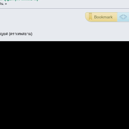
8น. »
Bookmark
 บุญยศ (ตราเทพสยาม)