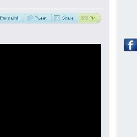
Permalink
Tweet
Share
PM