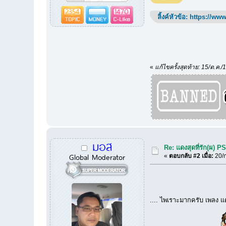
2354
1470
ลิ้งค์หัวข้อ:
https://www
«
แก้ไขครั้งสุดท้าย: 15/ต.ค.
มอส
Re: แดงสุดที่รัก(ผ) P
Global Moderator
«
ตอบกลับ #2 เมื่อ:
20/ก
.... ไพเราะมากครับ เพลง แด