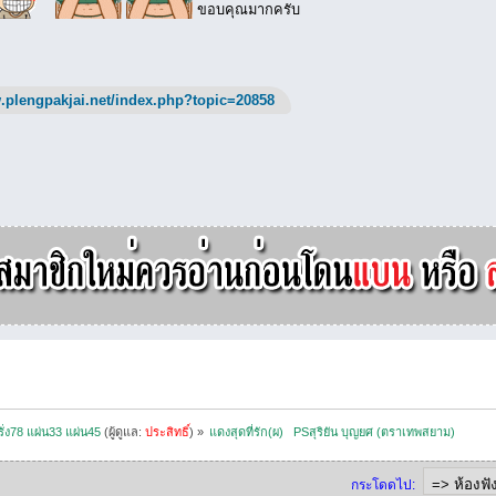
ขอบคุณมากครับ
.plengpakjai.net/index.php?topic=20858
ั่ง78 แผ่น33 แผ่น45
(ผู้ดูแล:
ประสิทธิ์
) »
แดงสุดที่รัก(ผ)   PSสุริยัน บุญยศ (ตราเทพสยาม)
กระโดดไป: