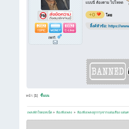
แบบนี่ ต้องตาม ไปโหลด
+0
โดย
2312
1392
ลิ้งค์หัวข้อ:
https://www
เพศ:
หน้า: [
1
]
ขึ้นบน
เพลงพักใจดอทเน็ต
»
ห้องฟังเพลง 
»
ห้องฟังเพลงลูกกรุงจากแผ่นเสียง แผ่นคร