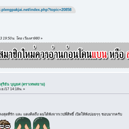
.plengpakjai.net/index.php?topic=20858
/13 19:50น. โดย เวียงสา980
»
Sสุริยัน บุญยศ (ตราเทพสยาม)
.ย./17 14:18น. »
งสุดที่รัก และ แดงคิดถึง ผมได้ฟังจากเวปพี่สิทธิ์ เปิดให้ฟังบ่อยๆๆ ชอบมากครับ