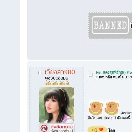
เวียงสา980
Re: แดงสุดที่รัก(ผ) P
ผู้ช่วยแอตมิน
«
ตอบกลับ #1 เมื่อ:
15/ต
เพราะๆๆ
ลืมไปเลย อ่ะค่ะ ว่ามีเพลงนี
+0
โดย