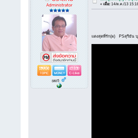
Administrator
«
เมื่อ:
14/ต.ค./13 15:1
แดงสุดที่รัก(ผ) PSสุริยัน
6220
9893
เพศ: