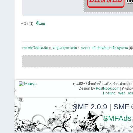
หน้า: [
1
]
ขึ้นบน
เพลงพักใจดอทเน็ต
»
มาดูแลสุขภาพกัน
»
บอกเล่าเก้าสิบหยิบยกเรื่องสุขภาพ
(ผู
คุณมีสิทธิที่จะทำซ้ำ แก้ไข จำหน่ายจ่าย
Design by
PostNook.com
| ติดต่
Hosting | Web Host
SMF 2.0.9
|
SMF 
SMFAds
X