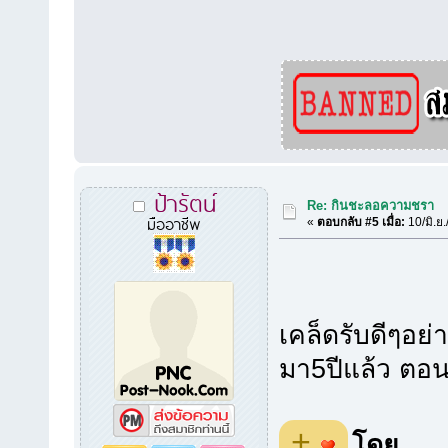
ป้ารัตน์
Re: กินชะลอความชรา
มืออาชีพ
«
ตอบกลับ #5 เมื่อ:
10/มิ.ย
เคล็ดรับดีๆอย่า
มา5ปีแล้ว ตอนน
+
โดย