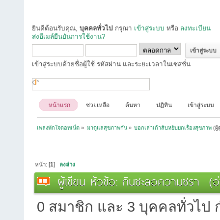
ยินดีต้อนรับคุณ,
บุคคลทั่วไป
กรุณา
เข้าสู่ระบบ
หรือ
ลงทะเบียน
ส่งอีเมล์ยืนยันการใช้งาน?
เข้าสู่ระบบด้วยชื่อผู้ใช้ รหัสผ่าน และระยะเวลาในเซสชั่น
หน้าแรก
ช่วยเหลือ
ค้นหา
ปฏิทิน
เข้าสู่ระบบ
เพลงพักใจดอทเน็ต
»
มาดูแลสุขภาพกัน
»
บอกเล่าเก้าสิบหยิบยกเรื่องสุขภาพ
(ผู
หน้า: [
1
]
ลงล่าง
ผู้เขียน
หัวข้อ: กินชะลอความชรา (อ่า
0 สมาชิก และ 3 บุคคลทั่วไป กำ