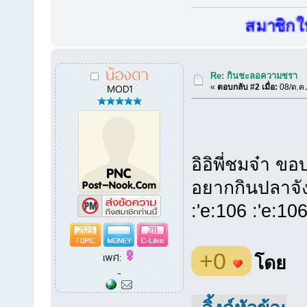
สมาชิกใหม่..ก่
น้องดา
Re: กินชะลอความชรา
MOD1
«
ตอบกลับ #2 เมื่อ:
08/ต.ค.
อิอิพี่ชมจ๋า 
อยากกินปลาจังพ
:'e:106 :'e:106
2123
211
+0
เพศ:
โดย
-