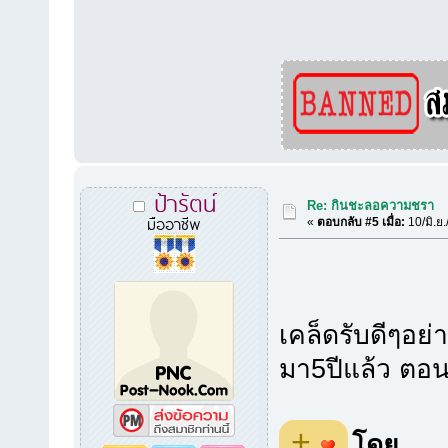
ป้ารัตน์
Re: กินชะลอความชรา
มืออาชีพ
«
ตอบกลับ #5 เมื่อ:
10/มิ.ย
เคล็ดรับดีๆอย่า
มา5ปีแล้ว ตอนน
+
โดย