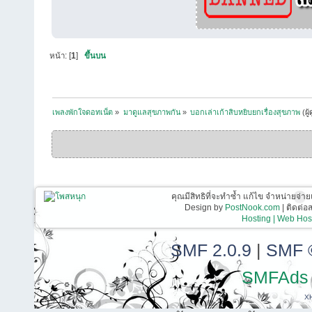
หน้า: [
1
]
ขึ้นบน
เพลงพักใจดอทเน็ต
»
มาดูแลสุขภาพกัน
»
บอกเล่าเก้าสิบหยิบยกเรื่องสุขภาพ
(ผู
คุณมีสิทธิที่จะทำซ้ำ แก้ไข จำหน่ายจ่าย
Design by
PostNook.com
| ติดต่
Hosting | Web Host
SMF 2.0.9
|
SMF 
SMFAds
X