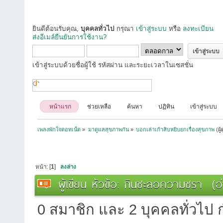
ยินดีต้อนรับคุณ,
บุคคลทั่วไป
กรุณา
เข้าสู่ระบบ
หรือ
ลงทะเบียน
ส่งอีเมล์ยืนยันการใช้งาน?
เข้าสู่ระบบด้วยชื่อผู้ใช้ รหัสผ่าน และระยะเวลาในเซสชั่น
หน้าแรก
ช่วยเหลือ
ค้นหา
ปฏิทิน
เข้าสู่ระบบ
เพลงพักใจดอทเน็ต
»
มาดูแลสุขภาพกัน
»
บอกเล่าเก้าสิบหยิบยกเรื่องสุขภาพ
(ผู
หน้า: [
1
]
ลงล่าง
ผู้เขียน
หัวข้อ: กินชะลอความชรา (อ่า
0 สมาชิก และ 2 บุคคลทั่วไป กำ