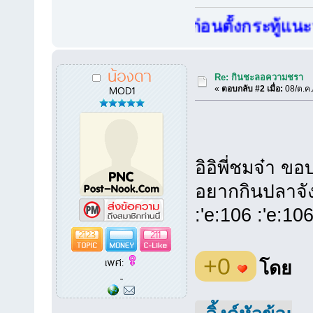
สมาชิกใหม่..ก่อนตั้งกระทู้แนะนำตัว
น้องดา
Re: กินชะลอความชรา
MOD1
«
ตอบกลับ #2 เมื่อ:
08/ต.ค.
อิอิพี่ชมจ๋า 
อยากกินปลาจังพ
:'e:106 :'e:106
2123
211
+0
เพศ:
โดย
-