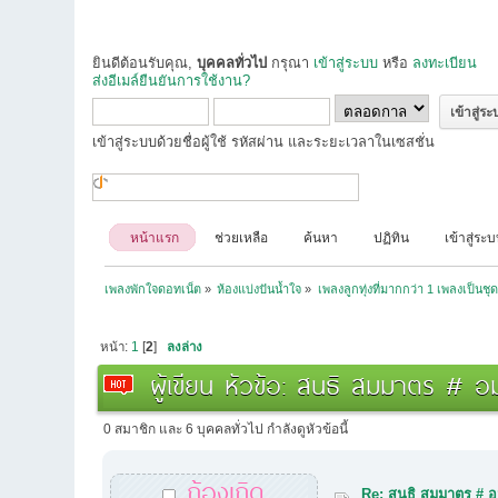
ยินดีต้อนรับคุณ,
บุคคลทั่วไป
กรุณา
เข้าสู่ระบบ
หรือ
ลงทะเบียน
ส่งอีเมล์ยืนยันการใช้งาน?
เข้าสู่ระบบด้วยชื่อผู้ใช้ รหัสผ่าน และระยะเวลาในเซสชั่น
หน้าแรก
ช่วยเหลือ
ค้นหา
ปฏิทิน
เข้าสู่ระ
เพลงพักใจดอทเน็ต
»
ห้องแบ่งปันน้ำใจ
»
เพลงลูกทุ่งที่มากกว่า 1 เพลงเป็นชุด
หน้า:
1
[
2
]
ลงล่าง
ผู้เขียน
หัวข้อ: สนธิ สมมาตร # อมต
0 สมาชิก และ 6 บุคคลทั่วไป กำลังดูหัวข้อนี้
ก้องเกิด
Re: สนธิ สมมาตร # อม