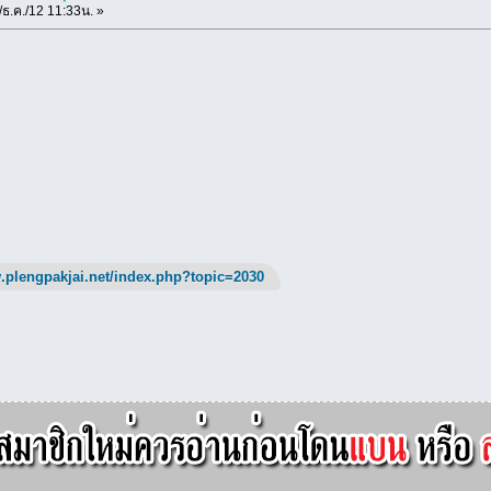
ธ.ค./12 11:33น. »
.plengpakjai.net/index.php?topic=2030