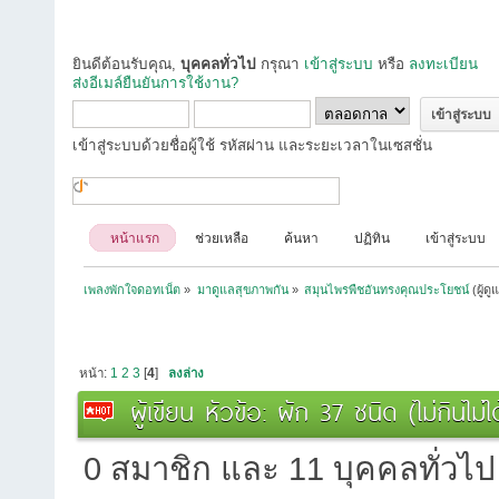
ยินดีต้อนรับคุณ,
บุคคลทั่วไป
กรุณา
เข้าสู่ระบบ
หรือ
ลงทะเบียน
ส่งอีเมล์ยืนยันการใช้งาน?
เข้าสู่ระบบด้วยชื่อผู้ใช้ รหัสผ่าน และระยะเวลาในเซสชั่น
หน้าแรก
ช่วยเหลือ
ค้นหา
ปฏิทิน
เข้าสู่ระบบ
เพลงพักใจดอทเน็ต
»
มาดูแลสุขภาพกัน
»
สมุนไพรพืชอันทรงคุณประโยชน์
(ผู้ดู
หน้า:
1
2
3
[
4
]
ลงล่าง
ผู้เขียน
หัวข้อ: ผัก 37 ชนิด (ไม่กินไม่
0 สมาชิก และ 11 บุคคลทั่วไป ก