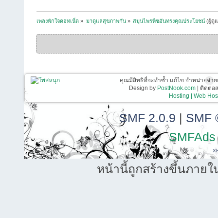
เพลงพักใจดอทเน็ต
»
มาดูแลสุขภาพกัน
»
สมุนไพรพืชอันทรงคุณประโยชน์
(ผู้ดู
คุณมีสิทธิที่จะทำซ้ำ แก้ไข จำหน่ายจ่าย
Design by
PostNook.com
| ติดต่
Hosting | Web Host
SMF 2.0.9
|
SMF 
SMFAds
X
หน้านี้ถูกสร้างขึ้นภายใ