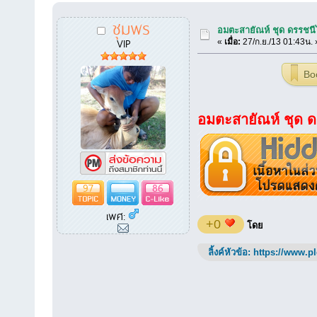
ชุมพร
อมตะสายัณห์ ชุด ดรรชน
VIP
«
เมื่อ:
27/ก.ย./13 01:43น. 
Bo
อมตะสายัณห์ ชุด 
97
86
เพศ:
+0
โดย
ลิ้งค์หัวข้อ:
https://www.p