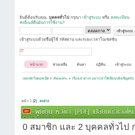
ยินดีต้อนรับคุณ,
บุคคลทั่วไป
กรุณา
เข้าสู่ระบบ
หรือ
ลงทะเบียน
ส่งอีเมล์ยืนยันการใช้งาน?
เข้าสู่ระบบด้วยชื่อผู้ใช้ รหัสผ่าน และระยะเวลาในเซสชั่น
หน้าแรก
ช่วยเหลือ
ค้นหา
ปฏิทิน
เข้าสู่ระบบ
เพลงพักใจดอทเน็ต
»
สัพเพเหระ
»
เรื่องเล่าต่างๆ อยากเล่าให้เพื่อนๆฟังเชิญครับ
หน้า:
1
[
2
]
ลงล่าง
ผู้เขียน
หัวข้อ: [PDF] เปลี่ยนตัวเองให
59375 ครั้ง)
0 สมาชิก และ 2 บุคคลทั่วไป กำ