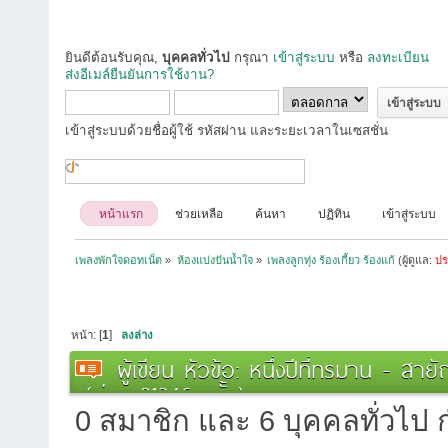
ยินดีต้อนรับคุณ,
บุคคลทั่วไป
กรุณา
เข้าสู่ระบบ
หรือ
ลงทะเบียน
ส่งอีเมล์ยืนยันการใช้งาน?
เข้าสู่ระบบด้วยชื่อผู้ใช้ รหัสผ่าน และระยะเวลาในเซสชั่น
หน้าแรก
ช่วยเหลือ
ค้นหา
ปฏิทิน
เข้าสู่ระบบ
เพลงพักใจดอทเน็ต
»
ห้องแบ่งปันน้ำใจ
»
เพลงลูกทุ่ง ร้องเกี้ยว ร้องแก้
(ผู้ดูแล:
ปร
หน้า: [
1
]
ลงล่าง
ผู้เขียน
หัวข้อ: หนึ่งปีที่ทรมาน - สายั
(อ่าน 21346 ครั้ง)
0 สมาชิก และ 6 บุคคลทั่วไป กำ