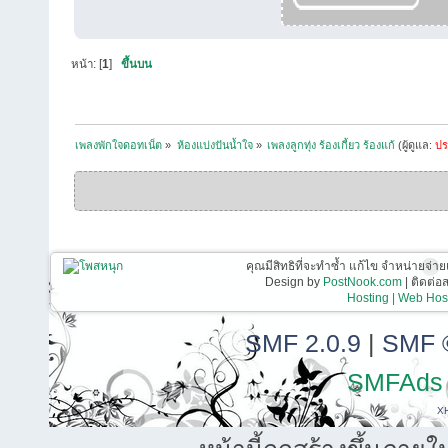
หน้า: [
1
]
ขึ้นบน
เพลงพักใจดอทเน็ต
»
ห้องแบ่งปันน้ำใจ
»
เพลงลูกทุ่ง ร้องเกี้ยว ร้องแก้
(ผู้ดูแล:
ปร
คุณมีสิทธิที่จะทำซ้ำ แก้ไข จำหน่ายจ่าย
Design by
PostNook.com
| ติดต่
Hosting | Web Host
SMF 2.0.9
|
SMF 
SMFAds
X