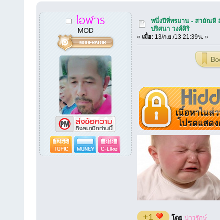
โอฬาร
หนึ่งปีที่ทรมาน - สายัณหื ส
MOD
ปริศนา วงศ์ศิริ
«
เมื่อ:
13/ก.ย./13 21:39น. »
Bo
1265
818
+1
โดย
บ่าวรักษ์