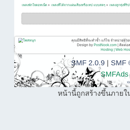
เพลงพักใจดอทเน็ต
»
เพลงที่ได้จากแผ่นเสียงหรือเทป แบบสดๆ
»
เพลงลูกทุ่งที่ร
คุณมีสิทธิที่จะทำซ้ำ แก้ไข จำหน่ายจ่าย
Design by
PostNook.com
| ติดต่
Hosting | Web Host
SMF 2.0.9
|
SMF 
SMFAds
X
หน้านี้ถูกสร้างขึ้นภายใ