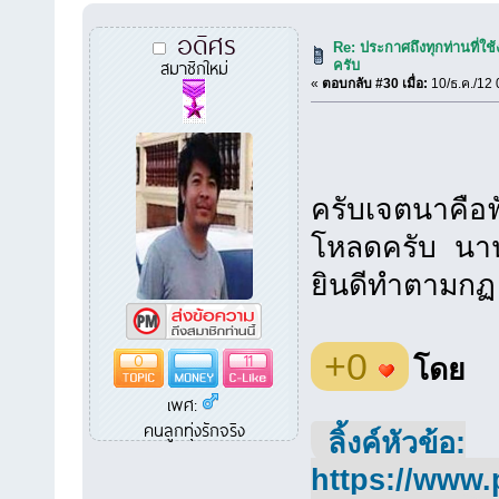
อดิศร
Re: ประกาศถึงทุกท่านที่ใช้
สมาชิกใหม่
ครับ
«
ตอบกลับ #30 เมื่อ:
10/ธ.ค./12 
ครับเจตนาคือฟั
โหลดครับ นาน
ยินดีทำตามกฏ
+0
0
11
โดย
เพศ:
คนลูกทุ่งรักจริง
ลิ้งค์หัวข้อ:
https://www.