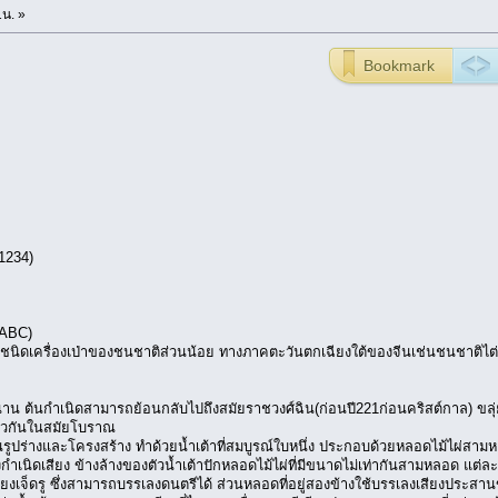
1น. »
Bookmark
n1234)
 ABC)
ตรีชนิดเครื่องเป่าของชนชาติส่วนน้อย ทางภาคตะวันตกเฉียงใต้ของจีนเช่นชนชาติไต
วนาน ต้นกำเนิดสามารถย้อนกลับไปถึงสมัยราชวงศ์ฉิน(ก่อนปี221ก่อนคริสต์กาล) ขลุ
ียวกันในสมัยโบราณ
ในรูปร่างและโครงสร้าง ทำด้วยน้ำเต้าที่สมบูรณ์ใบหนึ่ง ประกอบด้วยหลอดไม้ไผ่ส
ื่องกำเนิดเสียง ข้างล้างของตัวน้ำเต้าปักหลอดไม้ไผ่ที่มีขนาดไม่เท่ากันสามหลอด แต
เสียงเจ็ดรู ซึ่งสามารถบรรเลงดนตรีได้ ส่วนหลอดที่อยู่สองข้างใช้บรรเลงเสียงประสานข