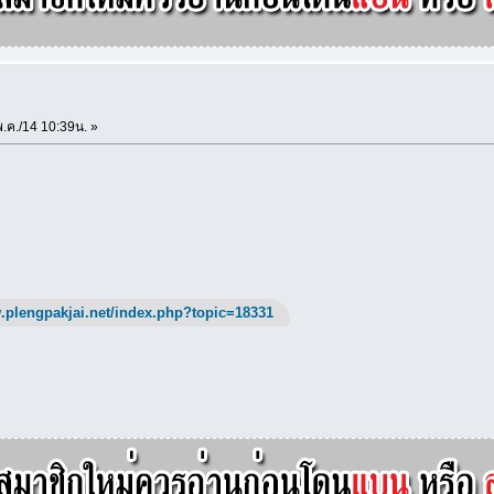
.ค./14 10:39น. »
.plengpakjai.net/index.php?topic=18331