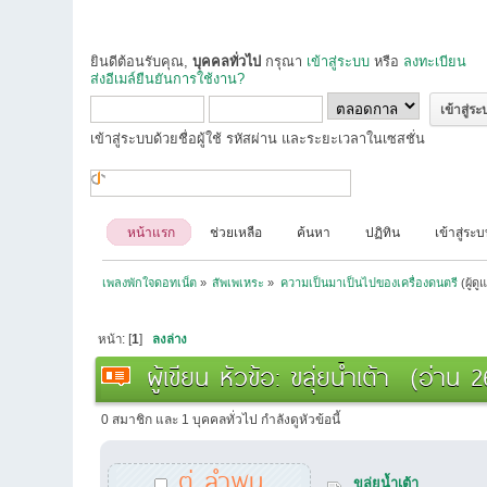
ยินดีต้อนรับคุณ,
บุคคลทั่วไป
กรุณา
เข้าสู่ระบบ
หรือ
ลงทะเบียน
ส่งอีเมล์ยืนยันการใช้งาน?
เข้าสู่ระบบด้วยชื่อผู้ใช้ รหัสผ่าน และระยะเวลาในเซสชั่น
หน้าแรก
ช่วยเหลือ
ค้นหา
ปฏิทิน
เข้าสู่ระ
เพลงพักใจดอทเน็ต
»
สัพเพเหระ
»
ความเป็นมาเป็นไปของเครื่องดนตรี
(ผู้ดู
หน้า: [
1
]
ลงล่าง
ผู้เขียน
หัวข้อ: ขลุ่ยน้ำเต้า (อ่าน 2
0 สมาชิก และ 1 บุคคลทั่วไป กำลังดูหัวข้อนี้
ตู่ ลำพูน
ขลุ่ยน้ำเต้า