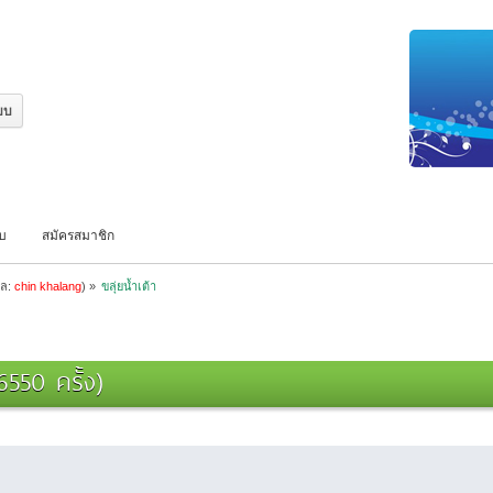
บบ
สมัครสมาชิก
แล:
chin khalang
) »
ขลุ่ยน้ำเต้า
6550 ครั้ง)