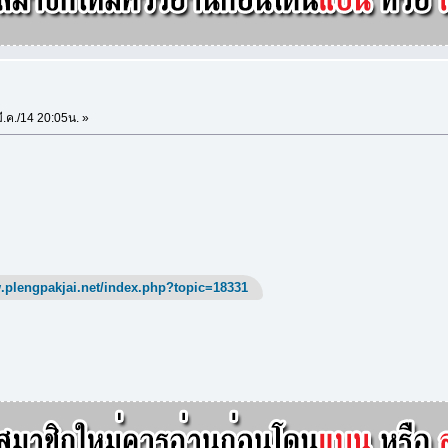
ี.ค./14 20:05น. »
.plengpakjai.net/index.php?topic=18331