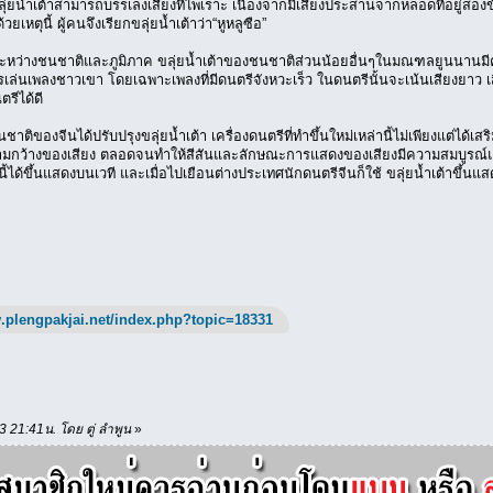
ยน้ำเต้าสามารถบรรเลงเสียงที่ไพเราะ เนื่องจากมีเสียงประสานจากหลอดที่อยู่สองข้าง
วยเหตุนี้ ผู้คนจึงเรียกขลุ่ยน้ำเต้าว่า“หูหลูซือ”
ะหว่างชนชาติและภูมิภาค ขลุ่ยน้ำเต้าของชนชาติส่วนน้อยอื่นๆในมณฑลยูนนานมีคว
การเล่นเพลงชาวเขา โดยเฉพาะเพลงที่มีดนตรีจังหวะเร็ว ในดนตรีนั้นจะเน้นเสียงยาว
รีได้ดี
ชาติของจีนได้ปรับปรุงขลุ่ยน้ำเต้า เครื่องดนตรีที่ทำขึ้นใหม่เหล่านี้ไม่เพียงแต่ได้เสร
กว้างของเสียง ตลอดจนทำให้สีสันและลักษณะการแสดงของเสียงมีความสมบูรณ์แบบมากข
ี้ได้ขึ้นแสดงบนเวที และเมื่อไปเยือนต่างประเทศนักดนตรีจีนก็ใช้ ขลุ่ยน้ำเต้าขึ้
.plengpakjai.net/index.php?topic=18331
13 21:41น. โดย ตู่ ลำพูน
»