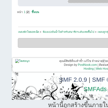
หน้า:
1
[
2
]
ขึ้นบน
เพลงพักใจดอทเน็ต
»
ห้องแบ่งปันน้ำใจสำหรับสมาชิกระดับเทพขึ้นไป
»
เพลงลูกท
คุณมีสิทธิที่จะทำซ้ำ แก้ไข จำหน่ายจ่าย
Design by
PostNook.com
| ติดต่
Hosting | Web Host
SMF 2.0.9
|
SMF 
SMFAds
X
หน้านี้ถูกสร้างขึ้นภายใ