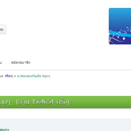
บบ
สมัครสมาชิก
ูแล:
จรีพร
) »
มาต่อเพลงกันเด้อ หนุกๆ
นุกๆ (อ่าน 1564654 ครั้ง)
 หนุกๆ