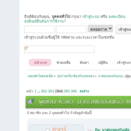
ยินดีต้อนรับคุณ,
บุคคลทั่วไป
กรุณา
เข้าสู่ระบบ
หรือ
ลงทะเบียน
ส่งอีเมล์ยืนยันการใช้งาน?
เข้าสู่ระบบด้วยชื่อผู้ใช้ รหัสผ่าน และระยะเวลาในเซสชั่น
หน้าแรก
ช่วยเหลือ
ค้นหา
ปฏิทิน
เข้าสู่ระ
เพลงพักใจดอทเน็ต
»
รูปภาพเกี่ยวข้องกับบทเพลง
»
มาต่อเพลงกันเถอะ
(ผู้ด
หน้า:
1
...
362
363
[
364
]
365
366
ลงล่าง
ผู้เขียน
หัวข้อ: มาต่อเพลงกันเด้อ ห
0 สมาชิก และ 2 บุคคลทั่วไป กำลังดูหัวข้อนี้
ชาตรี
Re: มาต่อเพลงกันเด้อ