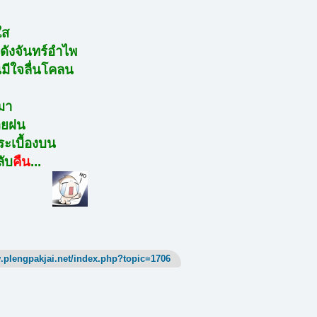
ใส
นดังจันทร์อำไพ
นมีใจลื่นโคลน
บมา
คอยฝน
ะเบื้องบน
ลับ
คืน
...
.plengpakjai.net/index.php?topic=1706