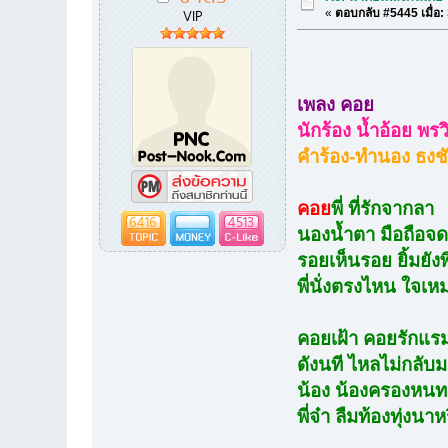
VIP
«
ตอบกลับ #5445 เมื่อ:
เพลง คอย
นักร้อง น้ำอ้อย พรว
คำร้อง-ทำนอง ธงชั
คอย
พี่ ที่รักจากลา
6416
4513
นองน้ำตา มือถือจ
รอยเห็นรอย ยิ้มยัง
พี่นั่งตรงไหน ใจเหม
คอยเฝ้า คอยรักแรม
ดังนที ไหลไม่กลับ
น้อง น้องครองหนทา
พี่จ๋า ลืมท้องทุ่งนา