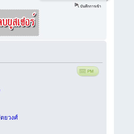
บันทึกการเข้า
PM
น"
สัตยวงศ์