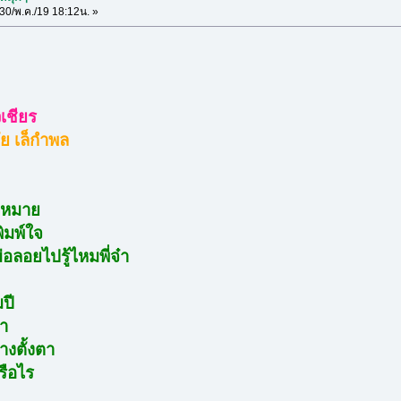
30/พ.ค./19 18:12น. »
ิเชียร
ย เล็กำพล
ดหมาย
พิมพ์ใจ
่อลอยไปรู้ไหมพี่จ๋า
ปี
มา
งตั้งตา
หรือไร