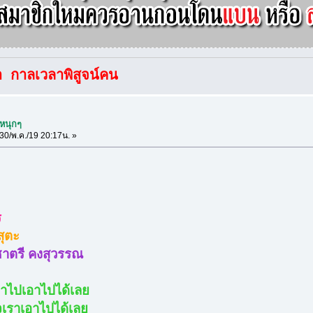
า กาลเวลาพิสูจน์คน
 หนุกๆ
30/พ.ค./19 20:17น. »
ร
สุตะ
ชาตรี คงสุวรรณ
อาไปเอาไปได้เลย
จเราเอาไปได้เลย