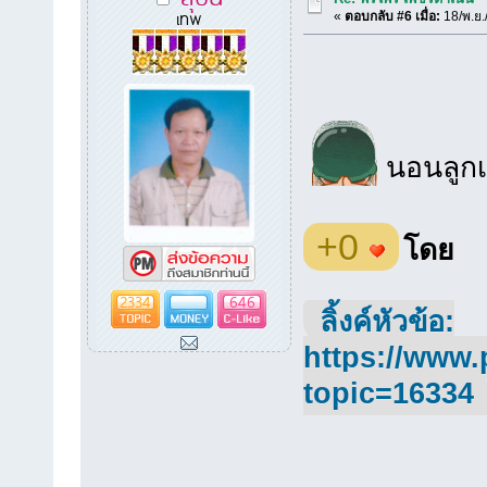
เทพ
«
ตอบกลับ #6 เมื่อ:
18/พ.ย.
นอนลูกเด
+0
โดย
2334
646
ลิ้งค์หัวข้อ:
https://www.
topic=16334