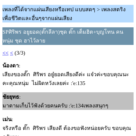
เพลงที่ได้จากแผ่นเสียงหรือเทป แบบสดๆ > เพลงสตริง
เพื่อชีวิตและอื่นๆจากแผ่นเสียง
SPศิริพร อยูยอด(ตั๊กลีลา)ชุด ตั๊ก เต็มฮิต+บุญโทน คน
หนุ่ม ชุด ฮาไว้ลาย
<<
<
(3/3)
น้องดา
:
เสียงของตั๊ก ศิริพร อยู๋ยอดเสียงดีค่ะ แจ๋วค่ะขอบคุณนะ
คะคุณหนุ่ม ไม่ผิดหวังเลยค่ะ :'e:135
ชัยยุทธ
:
มาตามเก็บไว้ฟังด้วยคนครับ :'e:134เพลงสนุกๆ
เม่น
:
จริงหรือ ตั๊ก ศิริพร เสียงดี ต้องขอฟังหน่อยครับ ขอบคุณ